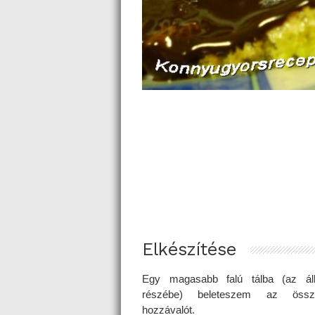
Elkészítése
Egy magasabb falú tálba (az ál
részébe) beleteszem az öss
hozzávalót.