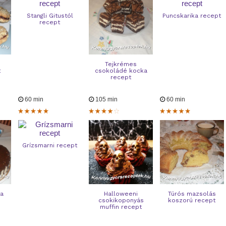
Stangli Gitustól
Puncskarika recept
recept
Tejkrémes
t
csokoládé kocka
recept
60 min
105 min
60 min
Grízsmarni recept
ta
Halloweeni
Túrós mazsolás
csokikoponyás
koszorú recept
muffin recept