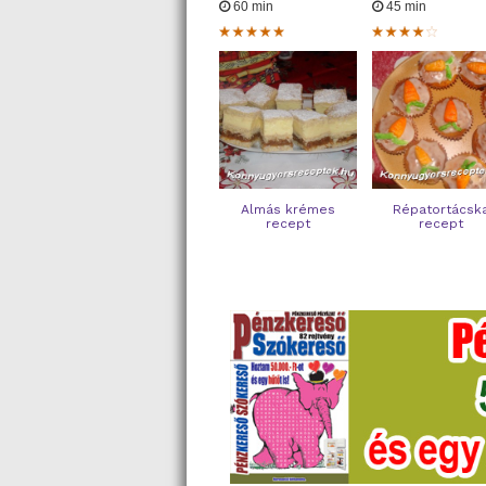
60 min
45 min
Almás krémes
Répatortácsk
recept
recept