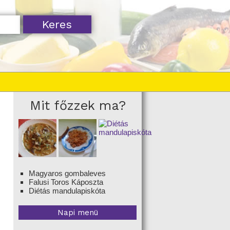
Mit főzzek ma?
Magyaros gombaleves
Falusi Toros Káposzta
Diétás mandulapiskóta
Napi menü