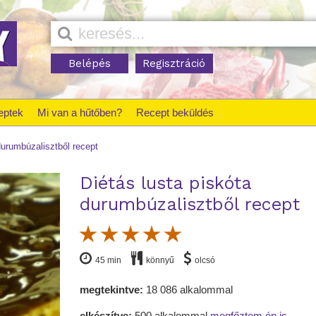
Belépés
Regisztráció
eptek
Mi van a hűtőben?
Recept beküldés
durumbúzalisztből recept
Diétás lusta piskóta
durumbúzalisztből recept
45 min
könnyű
olcsó
megtekintve:
18 086 alkalommal
elkészítve:
500 alkalommal
megfőztem én is