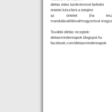
diétás édes túrókrémmel befedni
öntetet készíteni a tetejére
az öntetet (ha tes
mandulával/dióval/mogyoróval megsz
További diétás receptek:
dietasmindennapok.blogspot.hu
facebook.com/dietasmindennapok