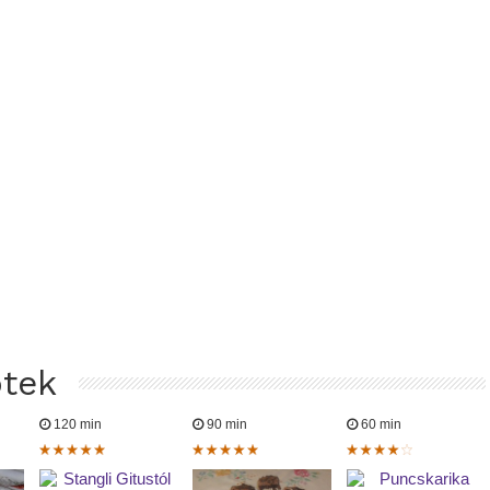
ptek
120 min
90 min
60 min