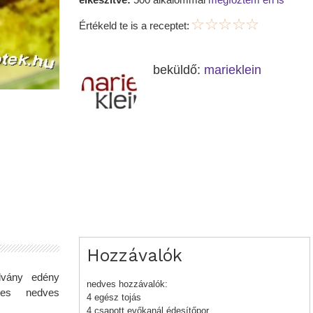
Értékeld te is a receptet:
beküldő:
marieklein
Hozzávalók
lvány edény
nedves hozzávalók:
zes nedves
4 egész tojás
4 csapott evőkanál édesítőpor