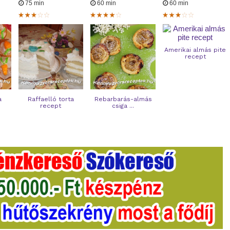
75 min
60 min
60 min
Amerikai almás pite
recept
a
Raffaelló torta
Rebarbarás-almás
recept
csiga ...