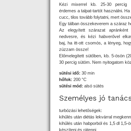
Kézi mixerrel kb. 25-30 percig 
érdemes a talpat-tartót használni. Ha
cucc, tilos tovább folytatni, mert össz
Egy tálban összekeverem a száraz h
Az elegyített szárazat apránkén
nedvesre, és kézi habverővel el
baj, ha itt-ott csomós, a lényeg, ho
zúzzam össze!
Előmelegített sütőben, kb. 5-ösön (2
30 percig sütöm. Nem nyitogatom kö
sütési idő:
30 min
hőfok:
200 °C
sütési mód:
alsó sütés
Személyes jó tanác
turbózási lehetőségek:
kihűlés után diétás lekvárral megkenn
kihűlés után habporból és 1,5 dl 1,5-ö
készíteni és rátenni