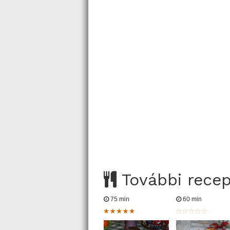
További rece
75 min
60 min