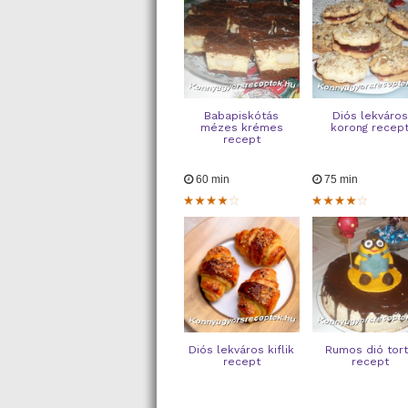
Babapiskótás
Diós lekváros
mézes krémes
korong recep
recept
60 min
75 min
Diós lekváros kiflik
Rumos dió tor
recept
recept