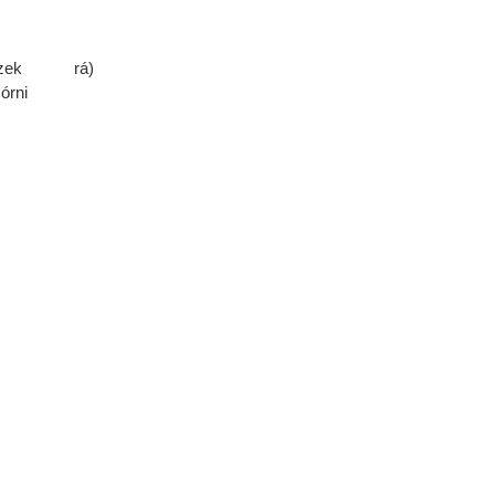
zek rá)
órni