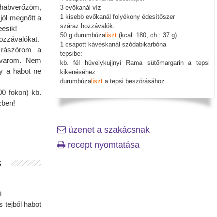
habverőzöm,
3 evőkanál víz
1 kisebb evőkanál folyékony édesítőszer
 jól megnőtt a
száraz hozzávalók:
eesik!
50 g durumbúza
liszt
(kcal: 180, ch.: 37 g)
ozzávalókat.
1 csapott kávéskanál szódabikarbóna
t rászórom a
tepsibe:
kavarom. Nem
kb. fél hüvelykujjnyi Rama sütőmargarin a tepsi
gy a habot ne
kikenéséhez
durumbúza
liszt
a tepsi beszórásához
00 fokon) kb.
zben!
üzenet a szakácsnak
recept nyomtatása
s
i
s tejből habot