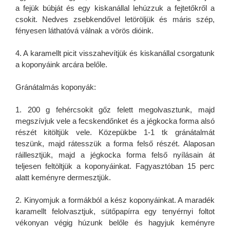
a fejük búbját és egy kiskanállal lehúzzuk a fejtetőkről a
csokit. Nedves zsebkendővel letöröljük és máris szép,
fényesen láthatóvá válnak a vörös dióink.
4. A karamellt picit visszahevítjük és kiskanállal csorgatunk
a koponyáink arcára belőle.
Gránátalmás koponyák:
1. 200 g fehércsokit gőz felett megolvasztunk, majd
megszívjuk vele a fecskendőnket és a jégkocka forma alsó
részét kitöltjük vele. Közepükbe 1-1 tk gránátalmát
teszünk, majd rátesszük a forma felső részét. Alaposan
ráillesztjük, majd a jégkocka forma felső nyílásain át
teljesen feltöltjük a koponyáinkat. Fagyasztóban 15 perc
alatt keményre dermesztjük.
2. Kinyomjuk a formákból a kész koponyáinkat. A maradék
karamellt felolvasztjuk, sütőpapírra egy tenyérnyi foltot
vékonyan végig húzunk belőle és hagyjuk keményre