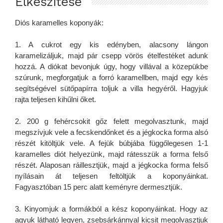
Elkészítése
Diós karamelles koponyák:
1. A cukrot egy kis edényben, alacsony lángon
karamelizáljuk, majd pár csepp vörös ételfestéket adunk
hozzá. A diókat bevonjuk úgy, hogy villával a közepükbe
szúrunk, megforgatjuk a forró karamellben, majd egy kés
segítségével sütőpapírra toljuk a villa hegyéről. Hagyjuk
rajta teljesen kihűlni őket.
2. 200 g fehércsokit gőz felett megolvasztunk, majd
megszívjuk vele a fecskendőnket és a jégkocka forma alsó
részét kitöltjük vele. A fejük búbjába függőlegesen 1-1
karamelles diót helyezünk, majd rátesszük a forma felső
részét. Alaposan ráillesztjük, majd a jégkocka forma felső
nyílásain át teljesen feltöltjük a koponyáinkat.
Fagyasztóban 15 perc alatt keményre dermesztjük.
3. Kinyomjuk a formákból a kész koponyáinkat. Hogy az
agyuk látható legyen, zsebsárkánnyal kicsit megolvasztjuk