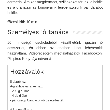
dermedni. Amikor megdermedt, szilánkokat törünk le belőle
és a gránátalmás koponyáink fejébe szúrunk pár darabot
belőle.
főzési idő:
10 min
Személyes jó tanács
Jó minőségű csokoládéból készíthetünk igazán jó
desszertet, én ebben az esetben Lindt fehércsokit
használtam. Videóreceptem megtalálhatjátok Facebookon:
Picipiros Konyhája néven :)
Hozzávalók
8 darabhoz
Agyakhoz és a vérhez:
- 200 g cukor
- 4 db dióbél
- pár csepp Candycol vörös ételfesték
A koponyákhoz: