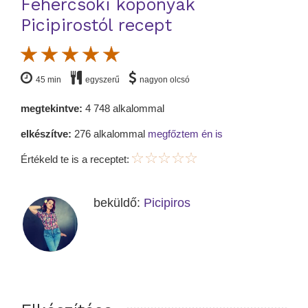
Fehércsoki koponyák
Picipirostól recept
45 min
egyszerű
nagyon olcsó
megtekintve:
4 748 alkalommal
elkészítve:
276 alkalommal
megfőztem én is
Értékeld te is a receptet:
beküldő:
Picipiros