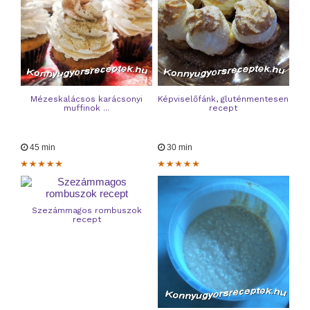
Mézeskalácsos karácsonyi
Képviselőfánk, gluténmentesen
muffinok ...
recept
45 min
30 min
Szezámmagos rombuszok
recept