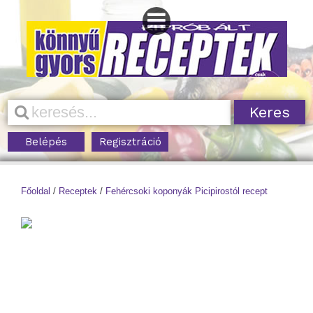
Belépés
Regisztráció
Főoldal
/
Receptek
/
Fehércsoki koponyák Picipirostól recept