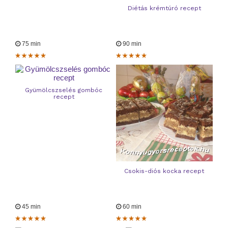
Diétás krémtúró recept
75 min
90 min
Gyümölcszselés gombóc
recept
Csokis-diós kocka recept
45 min
60 min