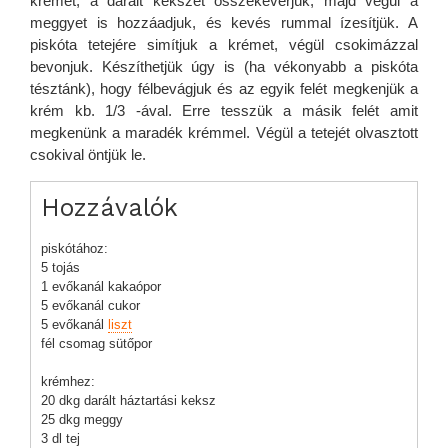
krémet, a darált kekszet összekeverjük, majd végül a
meggyet is hozzáadjuk, és kevés rummal ízesítjük. A
piskóta tetejére simítjuk a krémet, végül csokimázzal
bevonjuk. Készíthetjük úgy is (ha vékonyabb a piskóta
tésztánk), hogy félbevágjuk és az egyik felét megkenjük a
krém kb. 1/3 -ával. Erre tesszük a másik felét amit
megkenünk a maradék krémmel. Végül a tetejét olvasztott
csokival öntjük le.
Hozzávalók
piskótához:
5 tojás
1 evőkanál kakaópor
5 evőkanál cukor
5 evőkanál
liszt
fél csomag sütőpor
krémhez:
20 dkg darált háztartási keksz
25 dkg meggy
3 dl tej