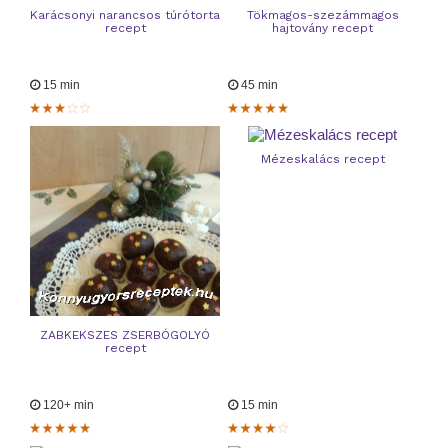
Karácsonyi narancsos túrótorta
Tökmagos-szezámmagos
recept
hajtovány recept
15 min
45 min
Mézeskalács recept
ZABKEKSZES ZSERBÓGOLYÓ
recept
120+ min
15 min