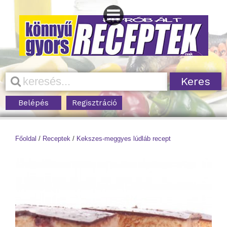
Belépés
Regisztráció
Főoldal
/
Receptek
/
Kekszes-meggyes lúdláb recept