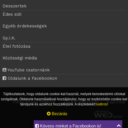
Desszertek
Édes süti
Egyéb érdekességek
Gy.I.K.
Étel fotózása
Közösségi média
YouTube csatornánk
Oldalunk a Facebookon
Tájékoztatunk, hogy oldalunk cookie-kat használ, melyek kereskedelmi célokat
szolgálnak. Oldalunk használatával hozzájárulsz, hogy az eszközödön cookie-kat
Felhasználási feltételek
|
Cookie tájékoztató
|
Kapcsolat
tároljunk és azokhoz hozzáférjünk. A részletekért
kattints!
Bezárás
Kövess minket a Facebookon is!