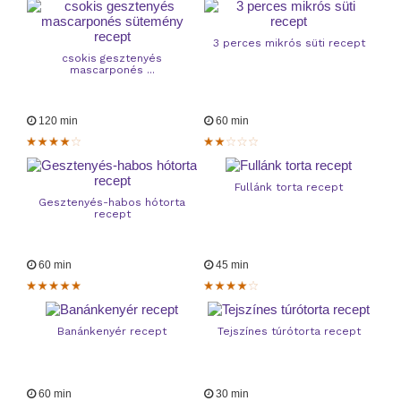
3 perces mikrós süti recept
csokis gesztenyés
mascarponés ...
120 min
60 min
Fullánk torta recept
Gesztenyés-habos hótorta
recept
60 min
45 min
Banánkenyér recept
Tejszínes túrótorta recept
60 min
30 min