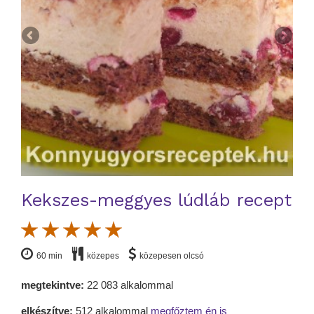
Kekszes-meggyes lúdláb recept
60 min
közepes
közepesen olcsó
megtekintve:
22 083 alkalommal
elkészítve:
512 alkalommal
megfőztem én is