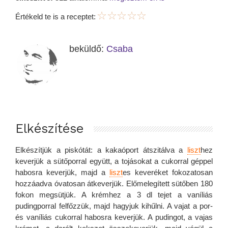
Értékeld te is a receptet:
beküldő:
Csaba
Elkészítése
Elkészítjük a piskótát: a kakaóport átszitálva a
liszt
hez
keverjük a sütőporral együtt, a tojásokat a cukorral géppel
habosra keverjük, majd a
liszt
es keveréket fokozatosan
hozzáadva óvatosan átkeverjük. Előmelegített sütőben 180
fokon megsütjük. A krémhez a 3 dl tejet a vaníliás
pudingporral felfőzzük, majd hagyjuk kihűlni. A vajat a por-
és vaníliás cukorral habosra keverjük. A pudingot, a vajas