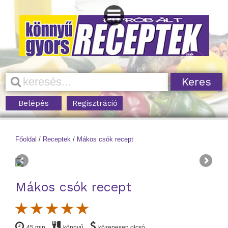
Belépés
Regisztráció
Főoldal
/
Receptek
/
Mákos csók recept
Mákos csók recept
45 min
könnyű
közepesen olcsó