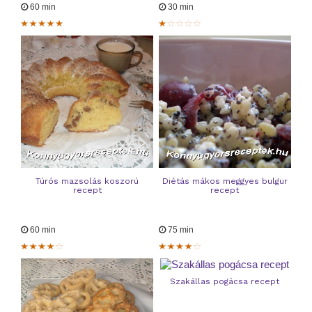
60 min
30 min
Túrós mazsolás koszorú
Diétás mákos meggyes bulgur
recept
recept
60 min
75 min
Szakállas pogácsa recept