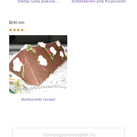
Diétás lusta piskóta ...
Sütőtökkrém pite Picipirostól
...
90 min
Bonbonetti recept