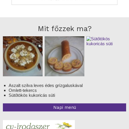
Mit főzzek ma?
Aszalt szilva leves édes grízgaluskával
Omlett-tekercs
Sütőtökös kukoricás süti
Napi menü