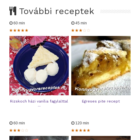
További receptek
60 min
45 min
Rizskoch házi vanília fagylalttal
Egreses pite recept
...
60 min
120 min