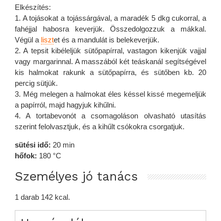
Elkészítés:
1. A tojásokat a tojássárgával, a maradék 5 dkg cukorral, a
fahéjjal habosra keverjük. Összedolgozzuk a mákkal.
Végül a
liszt
et és a mandulát is belekeverjük.
2. A tepsit kibéleljük sütőpapírral, vastagon kikenjük vajjal
vagy margarinnal. A masszából két teáskanál segítségével
kis halmokat rakunk a sütőpapírra, és sütőben kb. 20
percig sütjük.
3. Még melegen a halmokat éles késsel kissé megemeljük
a papírról, majd hagyjuk kihűlni.
4. A tortabevonót a csomagoláson olvasható utasítás
szerint felolvasztjuk, és a kihűlt csókokra csorgatjuk.
sütési idő:
20 min
hőfok:
180 °C
Személyes jó tanács
1 darab 142 kcal.