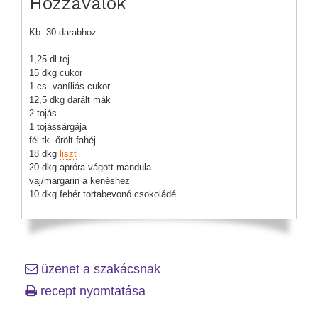
Hozzávalók
Kb. 30 darabhoz:
1,25 dl tej
15 dkg cukor
1 cs. vaníliás cukor
12,5 dkg darált mák
2 tojás
1 tojássárgája
fél tk. őrölt fahéj
18 dkg
liszt
20 dkg apróra vágott mandula
vaj/margarin a kenéshez
10 dkg fehér tortabevonó csokoládé
üzenet a szakácsnak
recept nyomtatása