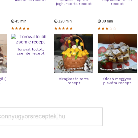
joghurttorta recept
recept
45 min
120 min
30 min
Túróval töltött
zsemle recept
ő (
Virágkosár torta
Olcsó meggyes
.
recept
piskóta recept