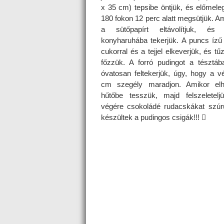
x 35 cm) tepsibe öntjük, és előmeleg
180 fokon 12 perc alatt megsütjük. A
a sütőpapírt eltávolítjuk, és
konyharuhába tekerjük. A puncs ízű
cukorral és a tejjel elkeverjük, és tűz
főzzük. A forró pudingot a tésztáb
óvatosan feltekerjük, úgy, hogy a 
cm szegély maradjon. Amikor elh
hűtőbe tesszük, majd felszeletelj
végére csokoládé rudacskákat szúru
készültek a pudingos csigák!!! 