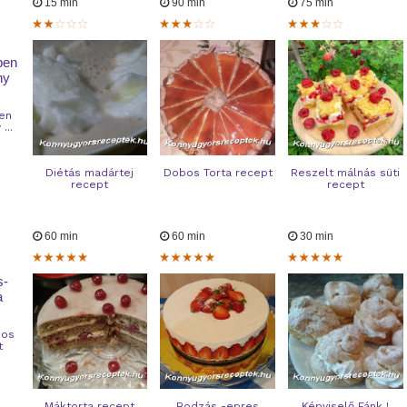
15 min
90 min
75 min
en
...
Diétás madártej
Dobos Torta recept
Reszelt málnás süti
recept
recept
60 min
60 min
30 min
bos
t
Máktorta recept
Bodzás -epres
Képviselő Fánk !