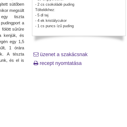
ített sütőben
- 2 cs csokoládé puding
Töltelékhez:
mikor megsült
- 5 dl tej
 egy tiszta
- 4 ek kristálycukor
 pudingport a
- 1 cs puncs ízű puding
 fölött sűrűre
a kenjük, és
végén egy 1,5
űlt, 1 órára
ük. A tészta
üzenet a szakácsnak
nk, és el is
recept nyomtatása