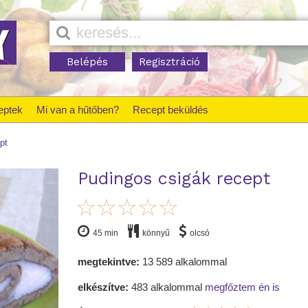
Belépés
Regisztráció
eptek
Mi van a hűtőben?
Recept beküldés
pt
Pudingos csigák recept
45 min
könnyű
olcsó
megtekintve:
13 589 alkalommal
elkészítve:
483 alkalommal
megfőztem én is