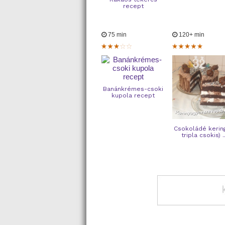
recept
75 min
120+ min
Banánkrémes-csoki
kupola recept
Csokoládé kering
tripla csokis) ..