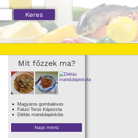
Mit főzzek ma?
Magyaros gombaleves
Falusi Toros Káposzta
Diétás mandulapiskóta
Napi menü