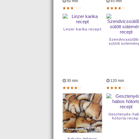
60 min
45 min
Linzer karika recept
Szendvicssütőb
sütött sütemény 
30 min
120 min
Gesztenyés-ha
hótorta recep
Kakaós tekercs