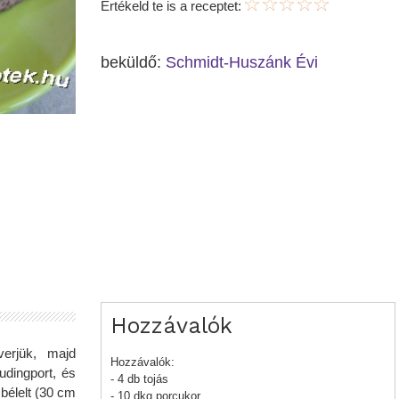
Értékeld te is a receptet:
beküldő:
Schmidt-Huszánk Évi
Hozzávalók
verjük, majd
Hozzávalók:
dingport, és
- 4 db tojás
 bélelt (30 cm
- 10 dkg porcukor