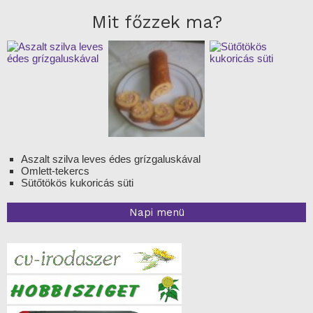
Mit főzzek ma?
Aszalt szilva leves édes grízgaluskával
Omlett-tekercs
Sütőtökös kukoricás süti
Napi menü