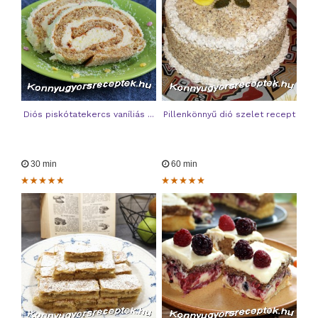
Diós piskótatekercs vaníliás ...
Pillenkönnyű dió szelet recept
30 min
60 min