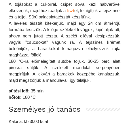
A tojásokat a cukorral, csipet sóval kézi habverővel
elkeverjük, majd hozzáadjuk a
liszt
et, felhígítjuk a tejszínnel
és a tejjel. Sűrű palacsintatésztát készítünk.
A leveles tésztát kitekerjük, majd egy 24 cm átmérőjű
formába tesszük. A kilógó széleket levágjuk, kipótoljuk ott,
ahova nem jutott tészta. A szélét ollóval kicsipkézzük,
vagyis ”csúcsokat” vágunk rá. A tejszínes krémet
beleöntjük, a barackokat kimagozva elhelyezzük rajta
magházzal fölfelé.
180 °C-ra előmelegített sütőbe toljuk, 30-35 perc alatt
pirosra sütjük. A szeletelt mandulát serpenyőben
megpirítjuk. A lekvárt a barackok közepébe kanalazzuk,
majd megszórjuk a mandulával, így tálaljuk.
sütési idő:
35 min
hőfok:
180 °C
Személyes jó tanács
Kalória: kb 3000 kcal