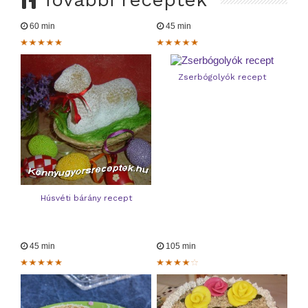
60 min
45 min
Zserbógolyók recept
Húsvéti bárány recept
45 min
105 min