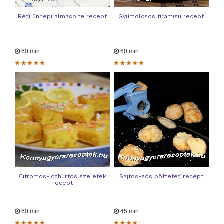
Régi ünnepi almáspite recept
Gyümölcsös tiramisu recept
60 min
60 min
Citromos-joghurtos szeletek
Sajtos-sós pöffeteg recept
recept
60 min
45 min