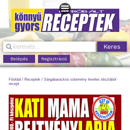
Belépés
Regisztráció
Főoldal
/
Receptek
/
Sárgabarackos sütemény leveles tésztából
recept