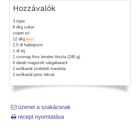
Hozzávalók
3 tojás
8 dkg cukor
csipet só
12 dkg
liszt
2,5 dl habtejszín
1 dl tej
1 csomag friss leveles tészta (240 g)
6 darab magozott sárgabarack
2 evőkanál szeletelt mandula
1 evőkanál piros lekvár
üzenet a szakácsnak
recept nyomtatása