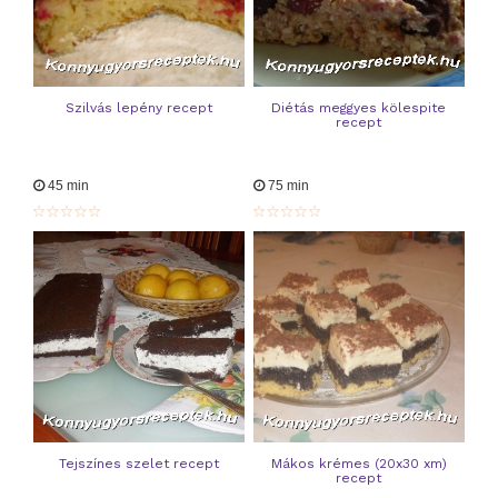
Szilvás lepény recept
Diétás meggyes kölespite
recept
45 min
75 min
Tejszínes szelet recept
Mákos krémes (20x30 xm)
recept