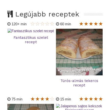
Legújabb receptek
120+ min
60 min
Fantasztikus szelet
recept
Túrós-almás tekercs
recept
75 min
15 min