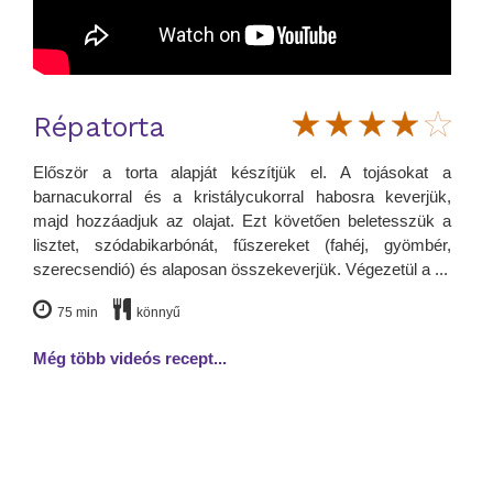
Répatorta
Először a torta alapját készítjük el. A tojásokat a
barnacukorral és a kristálycukorral habosra keverjük,
majd hozzáadjuk az olajat. Ezt követően beletesszük a
lisztet, szódabikarbónát, fűszereket (fahéj, gyömbér,
szerecsendió) és alaposan összekeverjük. Végezetül a ...
75 min
könnyű
Még több videós recept...