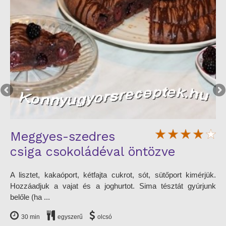
Meggyes-szedres
F
csiga csokoládéval öntözve
P
k a
A lisztet, kakaóport, kétfajta cukrot, sót, sütőport kimérjük.
1.
vel
Hozzáadjuk a vajat és a joghurtot. Sima tésztát gyúrjunk
ma
belőle (ha ...
lev
30 min
egyszerű
olcsó