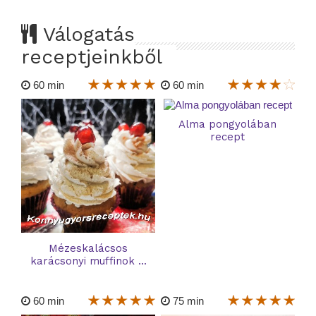
Válogatás
receptjeinkből
60 min
60 min
Alma pongyolában
recept
Mézeskalácsos
karácsonyi muffinok ...
60 min
75 min