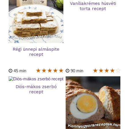
Vaníliakrémes húsvéti
torta recept
Régi ünnepi almáspite
recept
45 min
90 min
Diós-mákos zserbó
recept