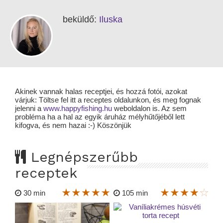
beküldő:
Iluska
Akinek vannak halas receptjei, és hozzá fotói, azokat
várjuk: Töltse fel itt a receptes oldalunkon, és meg fognak
jelenni a
www.happyfishing.hu
weboldalon is. Az sem
probléma ha a hal az egyik áruház mélyhűtőjéből lett
kifogva, és nem hazai :-) Köszönjük
Legnépszerűbb
receptek
30 min
105 min