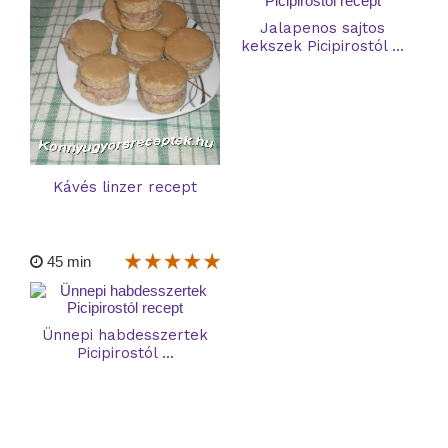
Jalapenos sajtos
kekszek Picipirostól ...
Kávés linzer recept
45 min
Ünnepi habdesszertek
Picipirostól ...