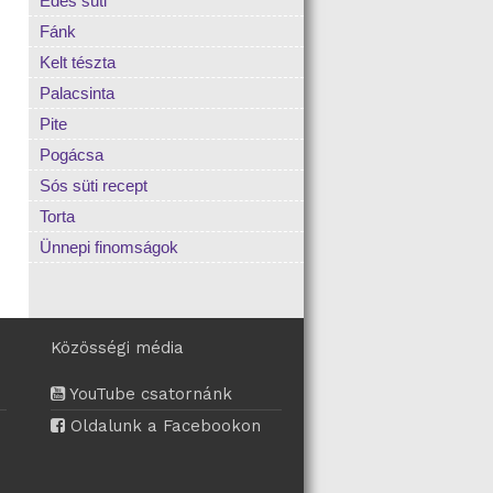
Édes süti
Fánk
Kelt tészta
Palacsinta
Pite
Pogácsa
Sós süti recept
Torta
Ünnepi finomságok
Közösségi média
YouTube csatornánk
Oldalunk a Facebookon