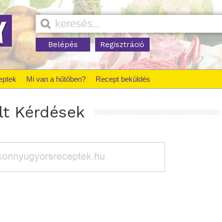
Belépés
Regisztráció
eptek
Mi van a hűtőben?
Recept beküldés
lt Kérdések