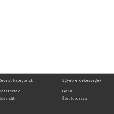
Recept kategóriák
Egyéb érdekességek
Desszertek
Gy.I.K.
Édes süti
Étel fotózása