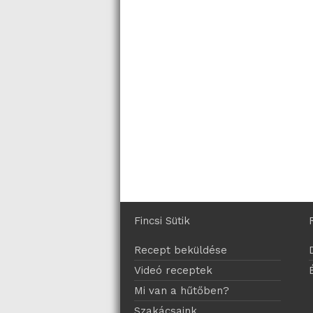
Fincsi Sütik
Recept beküldése
Videó receptek
Mi van a hűtőben?
Szakácsaink