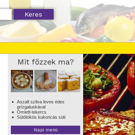
Mit főzzek ma?
Aszalt szilva leves édes
grízgaluskával
Omlett-tekercs
Sütőtökös kukoricás süti
Napi menü