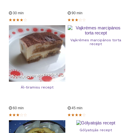
30 min
90 min
Vajkrémes marcipános torta
recept
Ál-tiramisu recept
60 min
45 min
Gólyatojás recept