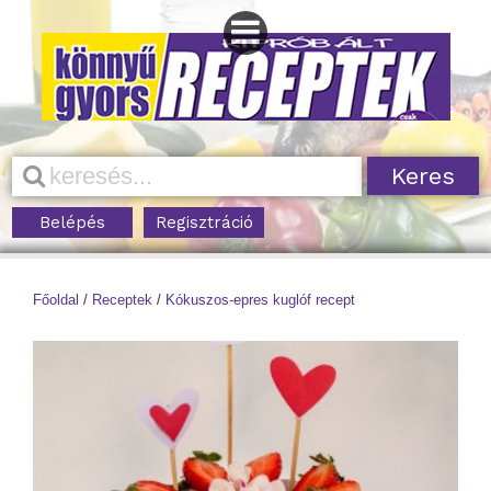
Belépés
Regisztráció
Főoldal
/
Receptek
/
Kókuszos-epres kuglóf recept