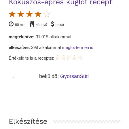
Kókuszos-epres kuglóf recept
60 min
könnyű
olcsó
megtekintve:
31 019 alkalommal
elkészítve:
399 alkalommal
megfőztem én is
Értékeld te is a receptet:
beküldő:
GyorsanSüti
Elkészítése