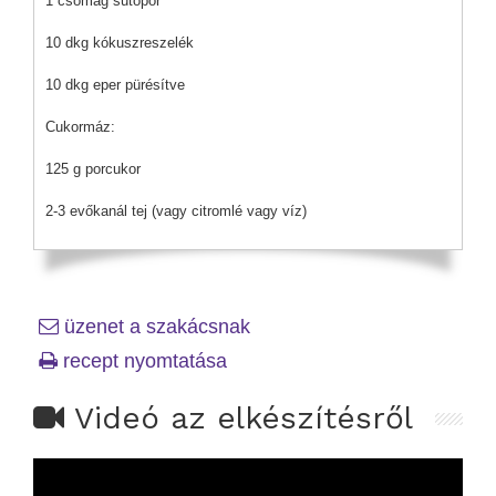
1 csomag sütőpor
10 dkg kókuszreszelék
10 dkg eper pürésítve
Cukormáz:
125 g porcukor
2-3 evőkanál tej (vagy citromlé vagy víz)
üzenet a szakácsnak
recept nyomtatása
Videó az elkészítésről