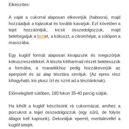
Elkészítés:
A vajat a cukorral alaposan elkeverjük (habosra), majd
hozzáadjuk a tojásokat és tovább kavarjuk. Ezt követően a
tejet hozzáöntjük, kicsit összedolgozzuk, majd
beleforgatjuk a
liszt
et, a kókuszt, a citromhéjat, a sütőport a
masszába.
Egy kuglóf formát alaposan kivajazunk és megszórjuk
kókuszreszelékkel. A tészta kétharmad részét beletesszük
a formába, a maradékhoz pedig hozzákeverjük az
eperpürét és az alap tésztára simítjuk. (Az epres rész
kihagyható, kis plusz ízt és színt ad a tésztánknak).
Előmelegített sütőben, 180 fokon 35-40 percig sütjük.
Ha kihűlt a kuglóf készítsünk rá cukormázat, amihez a
porcukrot a tejjel összedolgozzuk (egy sűrű, de folyós
állagot kell kapnunk). Dekoráljuk eperrel, mentalevéllel a
kuglóf tetejét.