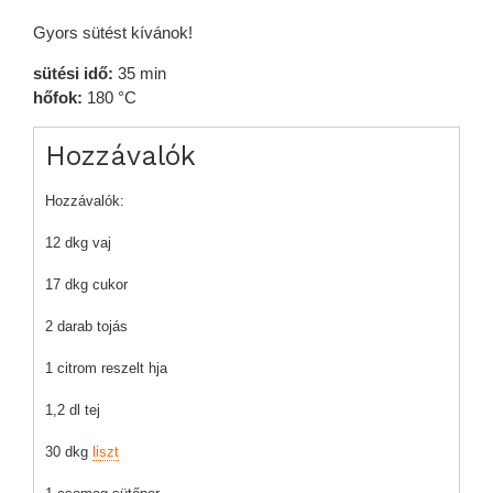
Gyors sütést kívánok!
sütési idő:
35 min
hőfok:
180 °C
Hozzávalók
Hozzávalók:
12 dkg vaj
17 dkg cukor
2 darab tojás
1 citrom reszelt hja
1,2 dl tej
30 dkg
liszt