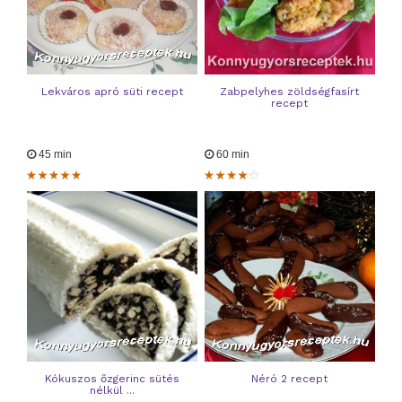
Lekváros apró süti recept
Zabpelyhes zöldségfasírt
recept
45 min
60 min
Kókuszos őzgerinc sütés
Néró 2 recept
nélkül ...