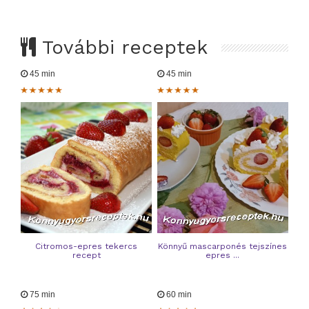
További receptek
45 min
45 min
Citromos-epres tekercs
Könnyű mascarponés tejszínes
recept
epres ...
75 min
60 min