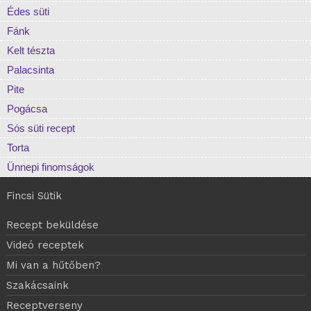
Édes süti
Fánk
Kelt tészta
Palacsinta
Pite
Pogácsa
Sós süti recept
Torta
Ünnepi finomságok
Fincsi Sütik
Recept beküldése
Videó receptek
Mi van a hűtőben?
Szakácsaink
Receptverseny