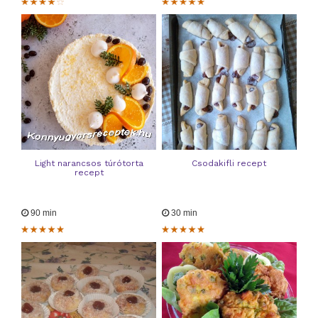
Light narancsos túrótorta
Csodakifli recept
recept
90 min
30 min