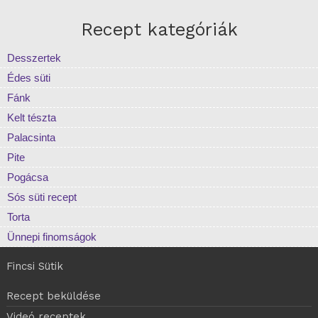
Recept kategóriák
Desszertek
Édes süti
Fánk
Kelt tészta
Palacsinta
Pite
Pogácsa
Sós süti recept
Torta
Ünnepi finomságok
Fincsi Sütik
Recept beküldése
Videó receptek