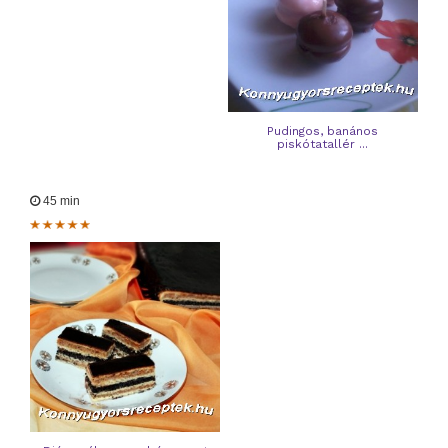
Pudingos, banános
piskótatallér ...
45 min