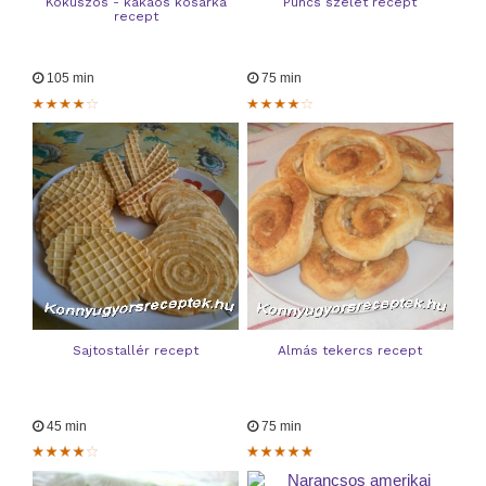
Kókuszos - kakaós kosárka
Puncs szelet recept
recept
105 min
75 min
Sajtostallér recept
Almás tekercs recept
45 min
75 min