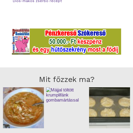
Diós-mákos zserbó recept
Mit főzzek ma?