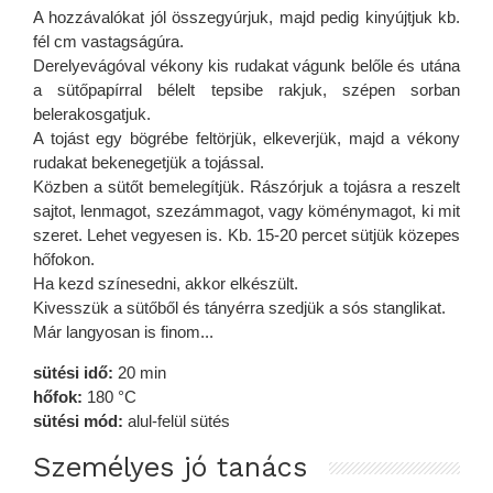
A hozzávalókat jól összegyúrjuk, majd pedig kinyújtjuk kb.
fél cm vastagságúra.
Derelyevágóval vékony kis rudakat vágunk belőle és utána
a sütőpapírral bélelt tepsibe rakjuk, szépen sorban
belerakosgatjuk.
A tojást egy bögrébe feltörjük, elkeverjük, majd a vékony
rudakat bekenegetjük a tojással.
Közben a sütőt bemelegítjük. Rászórjuk a tojásra a reszelt
sajtot, lenmagot, szezámmagot, vagy köménymagot, ki mit
szeret. Lehet vegyesen is. Kb. 15-20 percet sütjük közepes
hőfokon.
Ha kezd színesedni, akkor elkészült.
Kivesszük a sütőből és tányérra szedjük a sós stanglikat.
Már langyosan is finom...
sütési idő:
20 min
hőfok:
180 °C
sütési mód:
alul-felül sütés
Személyes jó tanács