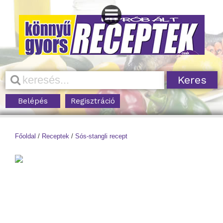
Belépés
Regisztráció
Főoldal
/
Receptek
/
Sós-stangli recept