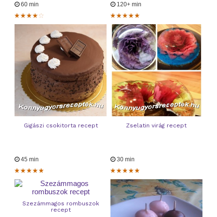
60 min
120+ min
Gigászi csokitorta recept
Zselatin virág recept
45 min
30 min
Szezámmagos rombuszok
recept