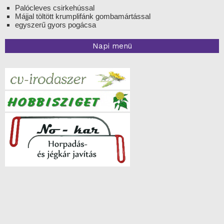
Palócleves csirkehússal
Májjal töltött krumplifánk gombamártással
egyszerű gyors pogácsa
Napi menü