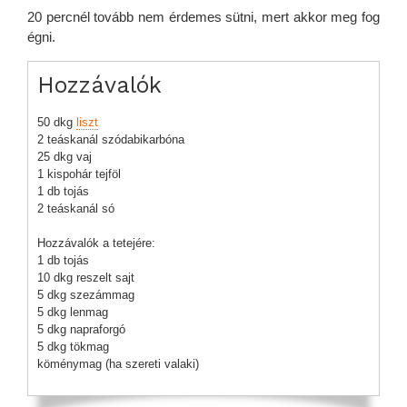
20 percnél tovább nem érdemes sütni, mert akkor meg fog
égni.
Hozzávalók
50 dkg
liszt
2 teáskanál szódabikarbóna
25 dkg vaj
1 kispohár tejföl
1 db tojás
2 teáskanál só
Hozzávalók a tetejére:
1 db tojás
10 dkg reszelt sajt
5 dkg szezámmag
5 dkg lenmag
5 dkg napraforgó
5 dkg tökmag
köménymag (ha szereti valaki)