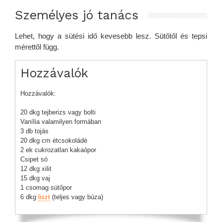
Személyes jó tanács
Lehet, hogy a sütési idő kevesebb lesz. Sütőtől és tepsi
mérettől függ.
Hozzávalók
Hozzávalók:
20 dkg tejberizs vagy bolti
Vanília valamilyen formában
3 db tojás
20 dkg cm étcsokoládé
2 ek cukrozatlan kakaópor
Csipet só
12 dkg xilit
15 dkg vaj
1 csomag sütőpor
6 dkg
liszt
(teljes vagy búza)