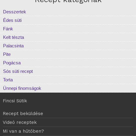
Desszertek
Édes süti
Fánk
Kelt tészta
Palacsinta
Pite
Pogácsa
Sós süti recept
Torta
Ünnepi finomságok
Fincsi Sütik
Recept beküldése
Videó receptek
Mi van a hűtőben?