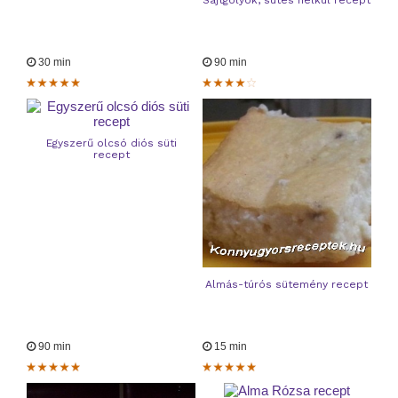
30 min
90 min
Egyszerű olcsó diós süti
recept
Almás-túrós sütemény recept
90 min
15 min