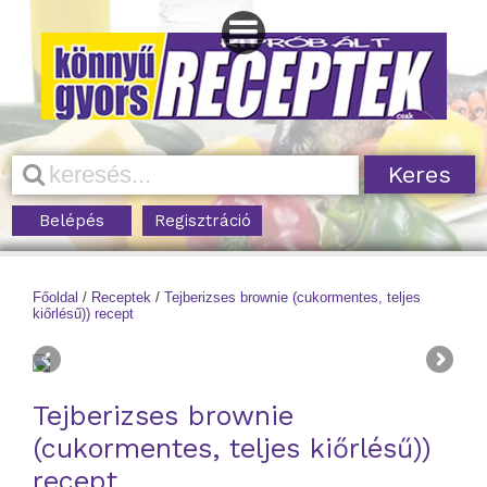
Belépés
Regisztráció
Főoldal
/
Receptek
/
Tejberizses brownie (cukormentes, teljes
kiőrlésű)) recept
Tejberizses brownie
(cukormentes, teljes kiőrlésű))
recept