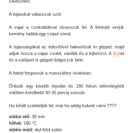
Elkészítés:
A tojásokat válasszuk szét.
A vajat a csokoládéval olvasszuk fel. A fehérjét verjük
kemény habbá egy csipet sóval.
A tojássárgákat az édesítővel habosítsuk ki géppel, majd
adjuk hozzá a vajas csokit, vaníliát és a tejberizst. A
liszt
et
és a sütőport is géppel dolgozzuk bele.
A habot forgassuk a masszához óvatosan.
Öntsük egy kisebb tepsibe és 180 fokon előmelegített
sütőben körülbelül 30-35 percig süssük.
Ha kihűlt szeleteljük fel, már ha addig tudunk várni ????
sütési idő:
30 min
hőfok:
180 °C
sütési mód:
alul-felül sütés