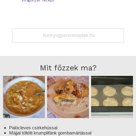
Viráglinzer recept
Mit főzzek ma?
Palócleves csirkehússal
Májjal töltött krumplifánk gombamártással