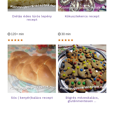
Diétás édes túrós lepény
Kókusztekercs recept
recept
120+ min
30 min
Sós ( kenyér)kalács recept
Bögrés mézeskalács,
gluténmentesen ...