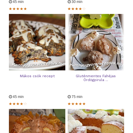
45 min
30 min
Mákos csók recept
Gluténmentes Fahéjas
Ördögpirula ...
45 min
75 min