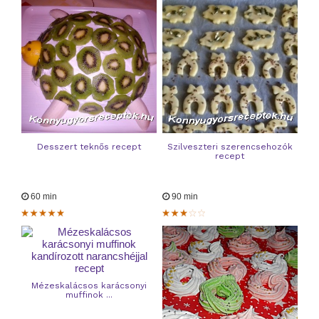
Desszert teknős recept
Szilveszteri szerencsehozók
recept
60 min
90 min
Mézeskalácsos karácsonyi
muffinok ...