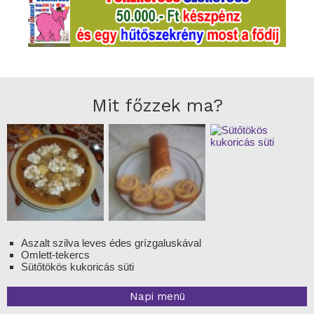
Mit főzzek ma?
Aszalt szilva leves édes grízgaluskával
Omlett-tekercs
Sütőtökös kukoricás süti
Napi menü