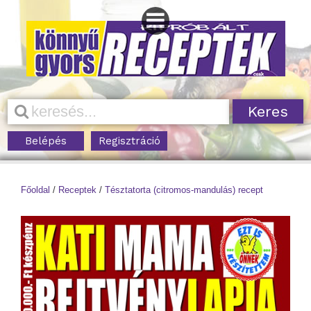
Belépés
Regisztráció
Főoldal
/
Receptek
/
Tésztatorta (citromos-mandulás) recept