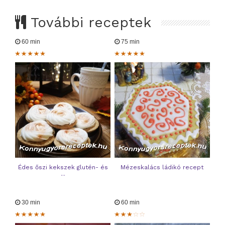
További receptek
60 min
75 min
Édes őszi kekszek glutén- és
Mézeskalács ládikó recept
...
30 min
60 min