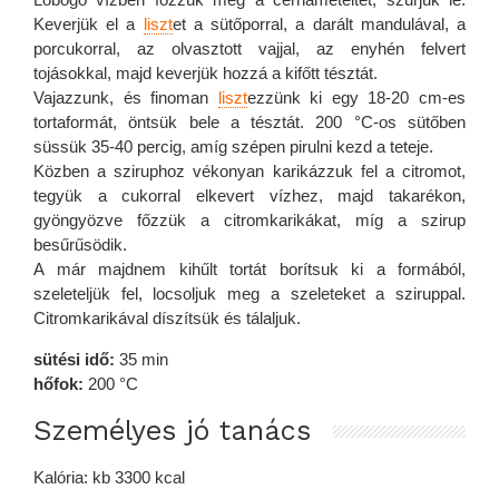
Keverjük el a
liszt
et a sütőporral, a darált mandulával, a
porcukorral, az olvasztott vajjal, az enyhén felvert
tojásokkal, majd keverjük hozzá a kifőtt tésztát.
Vajazzunk, és finoman
liszt
ezzünk ki egy 18-20 cm-es
tortaformát, öntsük bele a tésztát. 200 °C-os sütőben
süssük 35-40 percig, amíg szépen pirulni kezd a teteje.
Közben a sziruphoz vékonyan karikázzuk fel a citromot,
tegyük a cukorral elkevert vízhez, majd takarékon,
gyöngyözve főzzük a citromkarikákat, míg a szirup
besűrűsödik.
A már majdnem kihűlt tortát borítsuk ki a formából,
szeleteljük fel, locsoljuk meg a szeleteket a sziruppal.
Citromkarikával díszítsük és tálaljuk.
sütési idő:
35 min
hőfok:
200 °C
Személyes jó tanács
Kalória: kb 3300 kcal