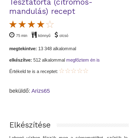
Tésztatorta (citromos-
mandulás) recept
75 min
könnyű
olcsó
megtekintve:
13 348 alkalommal
elkészítve:
512 alkalommal
megfőztem én is
Értékeld te is a receptet:
beküldő:
Arizs65
Elkészítése
Lobogó vízben főzzük meg a cérnametéltet, szűrjük le.