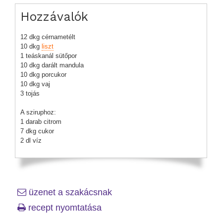
Hozzávalók
12 dkg cérnametélt
10 dkg
liszt
1 teáskanál sütőpor
10 dkg darált mandula
10 dkg porcukor
10 dkg vaj
3 tojás
A sziruphoz:
1 darab citrom
7 dkg cukor
2 dl víz
üzenet a szakácsnak
recept nyomtatása