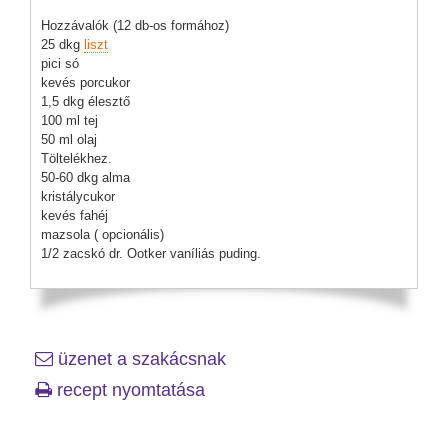
Hozzávalók (12 db-os formához)
25 dkg
liszt
pici só
kevés porcukor
1,5 dkg élesztő
100 ml tej
50 ml olaj
Töltelékhez.
50-60 dkg alma
kristálycukor
kevés fahéj
mazsola ( opcionális)
1/2 zacskó dr. Ootker vaníliás puding.
üzenet a szakácsnak
recept nyomtatása