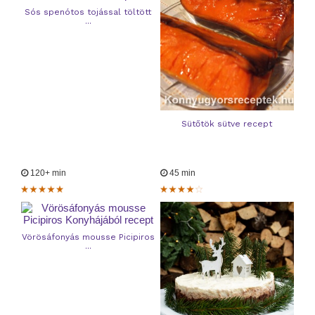
Sós spenótos tojással töltött
...
Sütőtök sütve recept
120+ min
45 min
Vörösáfonyás mousse Picipiros
...