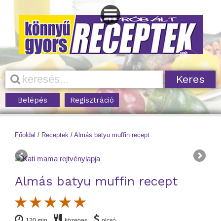
Belépés
Regisztráció
Főoldal
/
Receptek
/
Almás batyu muffin recept
Almás batyu muffin recept
120 min
közepes
olcsó