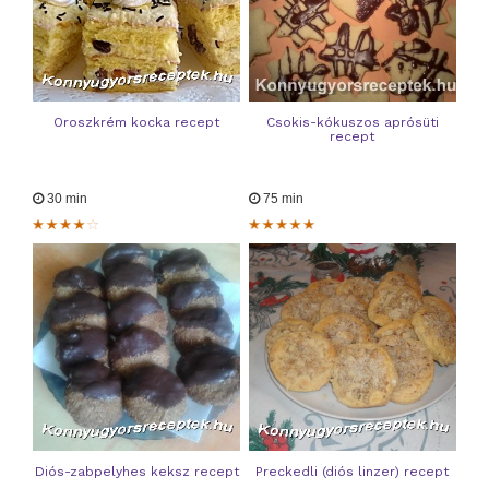
Oroszkrém kocka recept
Csokis-kókuszos aprósüti
recept
30 min
75 min
Diós-zabpelyhes keksz recept
Preckedli (diós linzer) recept