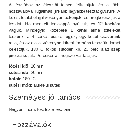
A tésztához az élesztőt tejben felfuttatjuk, és a többi
hozzávalóval rugalmas (inkább lágyabb) tésztát gyúrunk. A
kelesztőtálat olajjal vékonyan bekenjük, és megkelesztjük a
tésztát. Ha megkelt téglalappá nyújtjuk, és 12 kockára
vágjuk. Mindegyik közepére 1 kanál alma tölteléket
teszünk, a 4 sarkát össze fogjuk, egy-kettőt csavarunk
rajta, és az olajjal vékonyan kikent formába tesszük. Ismét
kelesztjük. 180 C fokos sütőben kb, 20 perc alatt szép
pirosra sütjük. Porcukorral megszórva, tálaljuk.
főzési idő:
10 min
sütési idő:
20 min
hőfok:
180 °C
sütési mód:
alul-felül sütés
Személyes jó tanács
Nagyon finom, foszlós a tésztája
Hozzávalók