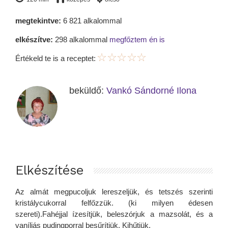
megtekintve:
6 821 alkalommal
elkészítve:
298 alkalommal
megfőztem én is
Értékeld te is a receptet:
beküldő:
Vankó Sándorné Ilona
Elkészítése
Az almát megpucoljuk lereszeljük, és tetszés szerinti
kristálycukorral felfőzzük. (ki milyen édesen
szereti).Fahéjjal ízesítjük, beleszórjuk a mazsolát, és a
vaníliás pudingporral besűrítjük. Kihűtjük.