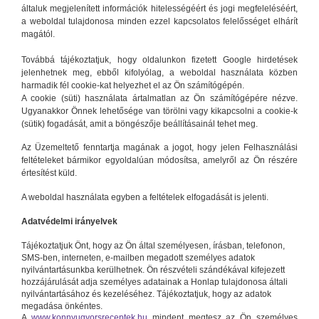
általuk megjelenített információk hitelességéért és jogi megfeleléséért,
a weboldal tulajdonosa minden ezzel kapcsolatos felelősséget elhárít
magától.
Továbbá tájékoztatjuk, hogy oldalunkon fizetett Google hirdetések
jelenhetnek meg, ebből kifolyólag, a weboldal használata közben
harmadik fél cookie-kat helyezhet el az Ön számítógépén.
A cookie (süti) használata ártalmatlan az Ön számítógépére nézve.
Ugyanakkor Önnek lehetősége van törölni vagy kikapcsolni a cookie-k
(sütik) fogadását, amit a böngészője beállításainál tehet meg.
Az Üzemeltető fenntartja magának a jogot, hogy jelen Felhasználási
feltételeket bármikor egyoldalúan módosítsa, amelyről az Ön részére
értesítést küld.
A weboldal használata egyben a feltételek elfogadását is jelenti.
Adatvédelmi irányelvek
Tájékoztatjuk Önt, hogy az Ön által személyesen, írásban, telefonon,
SMS-ben, interneten, e-mailben megadott személyes adatok
nyilvántartásunkba kerülhetnek. Ön részvételi szándékával kifejezett
hozzájárulását adja személyes adatainak a Honlap tulajdonosa általi
nyilvántartásához és kezeléséhez. Tájékoztatjuk, hogy az adatok
megadása önkéntes.
A
www.konnyugyorsreceptek.hu
mindent megtesz az Ön személyes