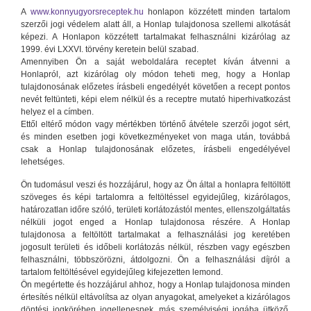
A
www.konnyugyorsreceptek.hu
honlapon közzétett minden tartalom
szerzői jogi védelem alatt áll, a Honlap tulajdonosa szellemi alkotását
képezi. A Honlapon közzétett tartalmakat felhasználni kizárólag az
1999. évi LXXVI. törvény keretein belül szabad.
Amennyiben Ön a saját weboldalára receptet kíván átvenni a
Honlapról, azt kizárólag oly módon teheti meg, hogy a Honlap
tulajdonosának előzetes írásbeli engedélyét követően a recept pontos
nevét feltünteti, képi elem nélkül és a receptre mutató hiperhivatkozást
helyez el a címben.
Ettől eltérő módon vagy mértékben történő átvétele szerzői jogot sért,
és minden esetben jogi következményeket von maga után, továbbá
csak a Honlap tulajdonosának előzetes, írásbeli engedélyével
lehetséges.
Ön tudomásul veszi és hozzájárul, hogy az Ön által a honlapra feltöltött
szöveges és képi tartalomra a feltöltéssel egyidejűleg, kizárólagos,
határozatlan időre szóló, területi korlátozástól mentes, ellenszolgáltatás
nélküli jogot enged a Honlap tulajdonosa részére. A Honlap
tulajdonosa a feltöltött tartalmakat a felhasználási jog keretében
jogosult területi és időbeli korlátozás nélkül, részben vagy egészben
felhasználni, többszörözni, átdolgozni. Ön a felhasználási díjról a
tartalom feltöltésével egyidejűleg kifejezetten lemond.
Ön megértette és hozzájárul ahhoz, hogy a Honlap tulajdonosa minden
értesítés nélkül eltávolítsa az olyan anyagokat, amelyeket a kizárólagos
döntési jogkörében jogellenesnek, más személyiségi jogába ütköző,