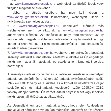
- az
www.konnyugyorsreceptek.hu
webhelyeihez fűződő jogok vagy
tulajdon megvédése érdekében.
- abban a sürgős esetben, ha meg kell védeni a
www.konnyugyorsreceptek.hu
felhasználóit, webhelyeit, illetve a
nyilvánosság személyes adatait.
6. A
www.konnyugyorsreceptek.hu
webhelyéről elérhető más
webhelyekre nem vonatkoznak a
www.konnyugyorsreceptek.hu
adatvédelmi előírásai. Azt tanácsoljuk, hogy tanulmányozza az ily
módon elért egyéb webhelyek adatvédelmi nyilatkozatait is, így
tudomást szerezhet az ott alkalmazott adatgyűjtési, adat-felhasználási
és adatkiadási gyakorlatról.
7. A
www.konnyugyorsreceptek.hu
webhelye a rendelkezésre bocsátott
személyi adatokat a fent felsorolt esetektől eltekintve az Ön engedélye
nélkül nem adja át másoknak, és csakis a fent ismertetett célokra
használja fel.
A személyes adatok nyilvántartásba vétele és kezelése a személyes
adatok védelméről és a közérdekű adatok nyilvánosságáról szóló
1992.évi LXIII.törvény és a kutatás és a közvetlen üzletszerzés célját
szolgáló név- és lakcímadatok kezeléséről szóló 1995.évi CXIX.
törvény alapján történik. Ön kérheti adatai helyesbítését vagy indoklás
nélkül, azonnali törlését az adatkezelőnél.
Az Üzemeltető fenntartja magának a jogot, hogy jelen Adatvédelmi
irányelveket bármikor egyoldalúan módosítsa, amelyről az Ön részére