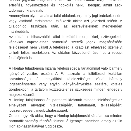
értesítés, figyelmeztetés és indokolás nélkül töröljük, amint azok
tudomásunkra jutnak.
Amennyiben olyan tartalmat talál oldalunkon, amely jogi érdekeket sért,
vagy vitatható tartalommal találkozik akkor azt jelezheti felénk. A
tulajdonjog tisztázása után, az észrevételeknek megfelelően
intézkedünk.
Az oldal a felhasználók által beküldött receptekkel, szövegekkel,
képekkel kapcsolatban felmerülő szerzői jogok megsértéséért
felelősséget nem vállal! A felelősség a csatolást elhelyező személyt
terheli teljes mértékben. Az oldalon közvetlenül üzenhet a recept
feltöltőjének is.
A Honlap tulajdonosa kizárja felelősségét a tartalommal való bármely
igényérvényesítés esetén. A Felhasználó a feltöltéssel korlátlan
szavatosságot és helytállási kötelezettséget vállal bármely
jogszabálysértés vagy egyéb igényérvényesítés esetére, köteles
gondoskodni a tartalom közzétételéhez szükséges minden engedély
megszerzéséről.
A Honlap tulajdonosa és partnerei kizárnak minden felelősséget az
elhelyezett anyagok hitelességéért, tartalmáért, teljességéért,
jogszerűségéért, megbízhatóságáért.
Ön beleegyezik abba, hogy a Honlap tulajdonosát kártalanítsa minden
harmadik személy részéről felmerülő igénnyel szemben, amely az Ön
Honlap-használatával függ össze.