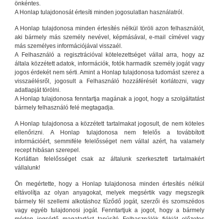
önkéntes.
A Honlap tulajdonosát értesíti minden jogosulatlan használatról.
A Honlap tulajdonosa minden értesítés nélkül töröli azon felhasználót,
aki bármely más személy nevével, képmásával, e-mail címével vagy
más személyes információjával visszaél.
A Felhasználó a regisztrációval kötelezettséget vállal arra, hogy az
általa közzétett adatok, információk, fotók harmadik személy jogát vagy
jogos érdekét nem sérti. Amint a Honlap tulajdonosa tudomást szerez a
visszaélésről, jogosult a Felhasználó hozzáférését korlátozni, vagy
adatlapját törölni.
A Honlap tulajdonosa fenntartja magának a jogot, hogy a szolgáltatást
bármely felhasználó felé megtagadja.
A Honlap tulajdonosa a közzétett tartalmakat jogosult, de nem köteles
ellenőrizni. A Honlap tulajdonosa nem felelős a továbbított
információért, semmiféle felelősséget nem vállal azért, ha valamely
recept hibásan szerepel.
Korlátlan felelősséget csak az általunk szerkesztett tartalmakért
vállalunk!
Ön megértette, hogy a Honlap tulajdonosa minden értesítés nélkül
eltávolítja az olyan anyagokat, melyek megsértik vagy megszegik
bármely fél szellemi alkotáshoz fűződő jogát, szerzői és szomszédos
vagy egyéb tulajdonosi jogát. Fenntartjuk a jogot, hogy a bármely
módon jogsértő magatartást tanúsító Felhasználók fiókját előzetes