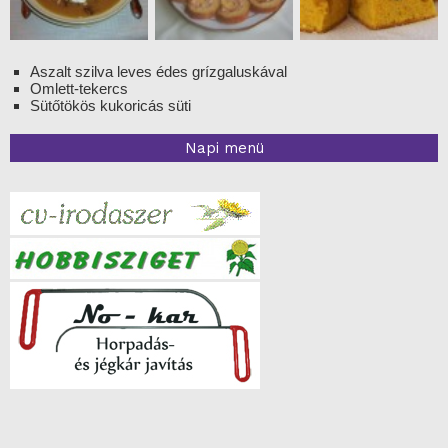
Aszalt szilva leves édes grízgaluskával
Omlett-tekercs
Sütőtökös kukoricás süti
Napi menü