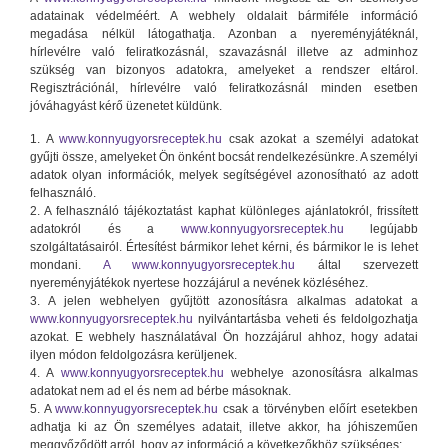
adatainak védelméért. A webhely oldalait bármiféle információ
megadása nélkül látogathatja. Azonban a nyereményjátéknál,
hírlevélre való feliratkozásnál, szavazásnál illetve az adminhoz
szükség van bizonyos adatokra, amelyeket a rendszer eltárol.
Regisztrációnál, hírlevélre való feliratkozásnál minden esetben
jóváhagyást kérő üzenetet küldünk.
1. A
www.konnyugyorsreceptek.hu
csak azokat a személyi adatokat
gyűjti össze, amelyeket Ön önként bocsát rendelkezésünkre. A személyi
adatok olyan információk, melyek segítségével azonosítható az adott
felhasználó.
2. A felhasználó tájékoztatást kaphat különleges ajánlatokról, frissített
adatokról és a
www.konnyugyorsreceptek.hu
legújabb
szolgáltatásairól. Értesítést bármikor lehet kérni, és bármikor le is lehet
mondani.
A www.konnyugyorsreceptek.hu
által szervezett
nyereményjátékok nyertese hozzájárul a nevének közléséhez.
3. A jelen webhelyen gyűjtött azonosításra alkalmas adatokat a
www.konnyugyorsreceptek.hu
nyilvántartásba veheti és feldolgozhatja
azokat. E webhely használatával Ön hozzájárul ahhoz, hogy adatai
ilyen módon feldolgozásra kerüljenek.
4. A
www.konnyugyorsreceptek.hu
webhelye azonosításra alkalmas
adatokat nem ad el és nem ad bérbe másoknak.
5. A
www.konnyugyorsreceptek.hu
csak a törvényben előírt esetekben
adhatja ki az Ön személyes adatait, illetve akkor, ha jóhiszeműen
meggyőződött arról, hogy az információ a következőkhöz szükséges: