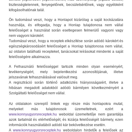
tisztességtelennek, fenyegetőnek, becsületsértőnek, vagy egyébként
kifogásolhatónak talál.
Ön tudomásul veszi, hogy a Honlapot kizárólag a saját kockázatára
használja, és elfogadja, hogy a Honlap tulajdonosa nem vállal
felelősséget a használat során esetlegesen felmerülő vagyoni vagy
nem vagyoni károkért.
Tudomásul veszi, hogy a receptek elkészítése során adódó károkért és
egészségkárosodásért felelősséget a Honlap tulajdonosa nem vállal,
az oldalon található recepteket, tanácsokat leírásokat mindenki a saját
felelősségére alkalmazza.
A Felhasználó felelősséggel tartozik minden olyan eseményért,
tevékenységért, mely bejelentkezési azonosítójának, illetve
jelszavának felhasználásával valósult meg.
A regisztráció során történő adatközlés hiányosságaiért, illetve a
hibásan megadott adatokból adódó bármilyen következményért a
Szolgáltató felelősséget nem vállal.
Az oldalakon szereplő linkek egy része más honlapokra mutat,
melyeket más tulajdonosok üzemeltetnek, ezért a
www.konnyugyorsreceptek.hu
weboldal üzemeltetője nem garantálja
azok tartalmát és elérhetőségét, és kizárja felelősségét bármely, ezen
információk használatából adódó kár bekövetkezése esetén.
A
www.konnyugyorsreceptek.hu
weboldalon hirdetők a felelősek az