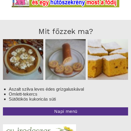
Mit főzzek ma?
Aszalt szilva leves édes grízgaluskával
Omlett-tekercs
Sütőtökös kukoricás süti
Napi menü