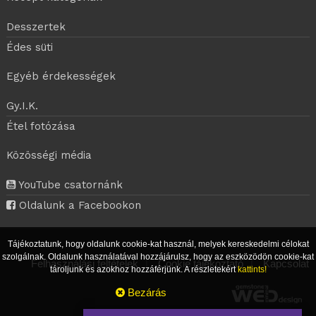
Desszertek
Édes süti
Egyéb érdekességek
Gy.I.K.
Étel fotózása
Közösségi média
YouTube csatornánk
Oldalunk a Facebookon
Tájékoztatunk, hogy oldalunk cookie-kat használ, melyek kereskedelmi célokat
szolgálnak. Oldalunk használatával hozzájárulsz, hogy az eszközödön cookie-kat
Felhasználási feltételek
|
Cookie tájékoztató
|
Kapcsolat
tároljunk és azokhoz hozzáférjünk. A részletekért
kattints!
Bezárás