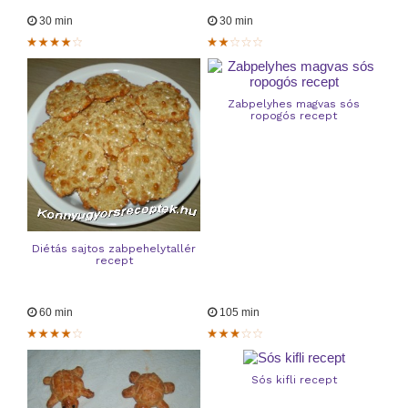
30 min
30 min
Zabpelyhes magvas sós
ropogós recept
Diétás sajtos zabpehelytallér
recept
60 min
105 min
Sós kifli recept