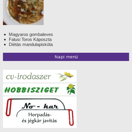
Magyaros gombaleves
Falusi Toros Káposzta
Diétás mandulapiskóta
Napi menü