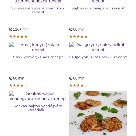
Szilveszteri szerencsehozók
Sajtos-sós miniperec recept
recept
120+ min
60 min
Sós ( kenyér)kalács recept
Sajtgolyók, sütés nélkül recept
60 min
60 min
Sonkás-sajtos vendégváró
kosárkák ...