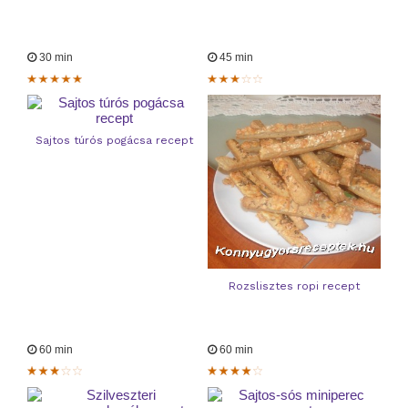
30 min
45 min
Sajtos túrós pogácsa recept
Rozslisztes ropi recept
60 min
60 min