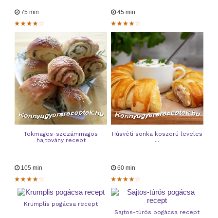
75 min
45 min
Tökmagos-szezámmagos
Húsvéti sonka koszorú leveles
hajtovány recept
...
105 min
60 min
Krumplis pogácsa recept
Sajtos-túrós pogácsa recept