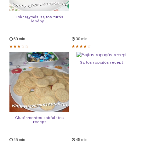
Fokhagymás-sajtos túrós
lepény ...
60 min
30 min
Sajtos ropogós recept
Gluténmentes zabfalatok
recept
45 min
45 min