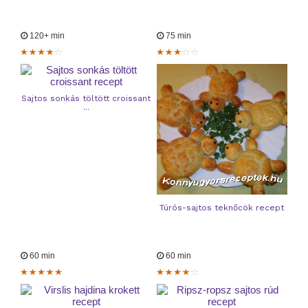
120+ min
75 min
Sajtos sonkás töltött croissant
...
Túrós-sajtos teknőcök recept
60 min
60 min