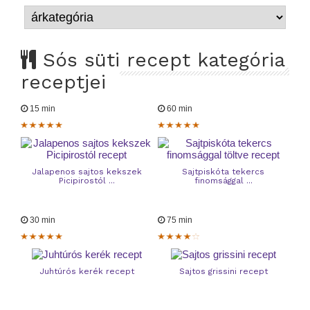
Sós süti recept kategória
receptjei
15 min
60 min
Jalapenos sajtos kekszek
Sajtpiskóta tekercs
Picipirostól ...
finomsággal ...
30 min
75 min
Juhtúrós kerék recept
Sajtos grissini recept