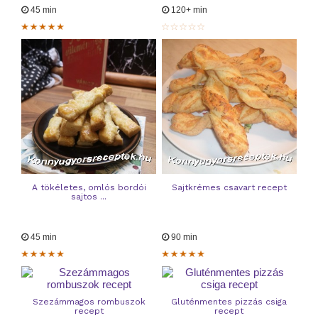
45 min
120+ min
A tökéletes, omlós bordói
Sajtkrémes csavart recept
sajtos ...
45 min
90 min
Szezámmagos rombuszok
Gluténmentes pizzás csiga
recept
recept