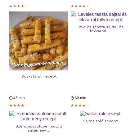
Leveles tészta sajttal és
lekvárral ...
Sós-stangli recept
45 min
60 min
Sajtos roló recept
Szendvicssütőben sütött
sütemény ...