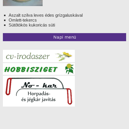
Aszalt szilva leves édes grízgaluskával
Omlett-tekercs
Sütőtökös kukoricás süti
Napi menü