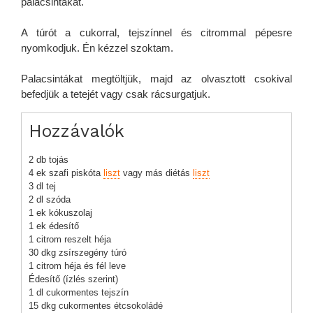
palacsintákat.
A túrót a cukorral, tejszínnel és citrommal pépesre
nyomkodjuk. Én kézzel szoktam.
Palacsintákat megtöltjük, majd az olvasztott csokival
befedjük a tetejét vagy csak rácsurgatjuk.
Hozzávalók
2 db tojás
4 ek szafi piskóta
liszt
vagy más diétás
liszt
3 dl tej
2 dl szóda
1 ek kókuszolaj
1 ek édesítő
1 citrom reszelt héja
30 dkg zsírszegény túró
1 citrom héja és fél leve
Édesítő (ízlés szerint)
1 dl cukormentes tejszín
15 dkg cukormentes étcsokoládé