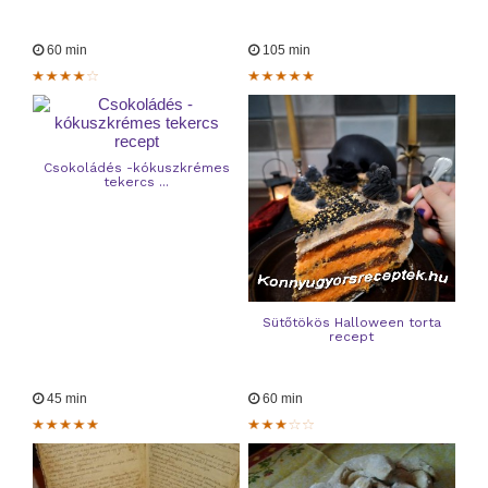
60 min
105 min
Csokoládés -kókuszkrémes
tekercs ...
Sütőtökös Halloween torta
recept
45 min
60 min