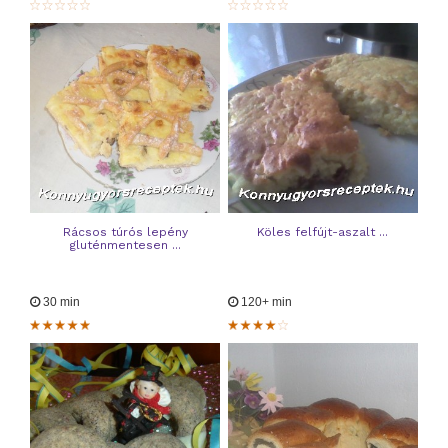
Rácsos túrós lepény
Köles felfújt-aszalt ...
gluténmentesen ...
30 min
120+ min