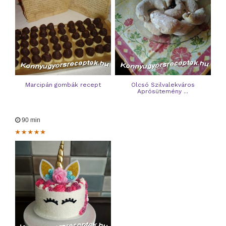
Marcipán gombák recept
Olcsó Szilvalekváros
Aprósütemény ...
90 min