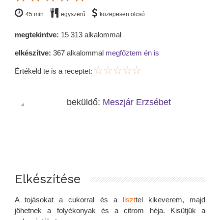
45 min
egyszerű
közepesen olcsó
megtekintve:
15 313 alkalommal
elkészítve:
367 alkalommal
megfőztem én is
Értékeld te is a receptet:
beküldő:
Meszjár Erzsébet
Elkészítése
A tojásokat a cukorral és a
liszt
tel kikeverem, majd
jöhetnek a folyékonyak és a citrom héja. Kisütjük a