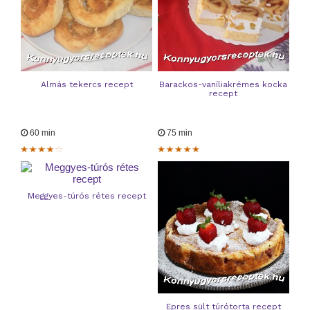
Almás tekercs recept
Barackos-vaníliakrémes kocka
recept
60 min
75 min
Meggyes-túrós rétes recept
Epres sült túrótorta recept