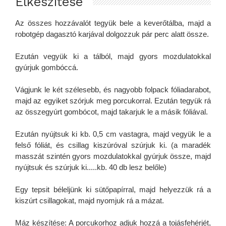
Elkészítése
Az összes hozzávalót tegyük bele a keverőtálba, majd a
robotgép dagasztó karjával dolgozzuk pár perc alatt össze.
Ezután vegyük ki a tálból, majd gyors mozdulatokkal
gyúrjuk gombóccá.
Vágjunk le két szélesebb, és nagyobb folpack fóliadarabot,
majd az egyiket szórjuk meg porcukorral. Ezután tegyük rá
az összegyúrt gombócot, majd takarjuk le a másik fóliával.
Ezután nyújtsuk ki kb. 0,5 cm vastagra, majd vegyük le a
felső fóliát, és csillag kiszúróval szúrjuk ki. (a maradék
masszát szintén gyors mozdulatokkal gyúrjuk össze, majd
nyújtsuk és szúrjuk ki.....kb. 40 db lesz belőle)
Egy tepsit béleljünk ki sütőpapírral, majd helyezzük rá a
kiszúrt csillagokat, majd nyomjuk rá a mázat.
Máz készítése: A porcukorhoz adjuk hozzá a tojásfehérjét,