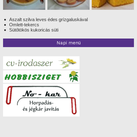
Aszalt szilva leves édes grízgaluskával
Omlett-tekercs
Sütőtökös kukoricás süti
Napi menü