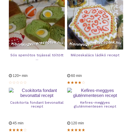
Sós spenótos tojással töltött
Mézeskalács ládikó recept
...
120+ min
60 min
Csokitorta fondant bevonattal
Kefires-meggyes
recept
gluténmentesen recept
45 min
120 min