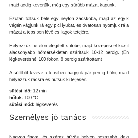
majd addig keverjük, még egy sűrűbb mázat kapunk.
Ezután töltsük bele egy neylon zacskóba, majd az egyik
végén vágjunk rá egy pici lyukat, és óvatosan nyomjuk rá a
mázat a tepsiben lévő csillagok tetejére.
Helyezzük be előmelegített sütőbe, majd közepesnél kicsit
alacsonyabb hőmérsékleten szárítsuk 10-12 percig. (Én
légkeverésnél 100 fokon, 8 percig szárítottam)
A sütőből kivéve a tepsiben hagyjuk pár percig hűlni, majd
helyezzük rácsra és hűtsük ki teljesen.
sütési idő:
12 min
hőfok:
100 °C
sütési mód:
légkeverés
Személyes jó tanács
Nagyon finom, és száraz hűvös helyen hosszabb ideig