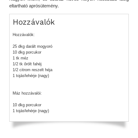
eltartható aprósütemény.
Hozzávalók
Hozzávalók:
25 dkg darált mogyoró
10 dkg porcukor
1 tk méz
1/2 tk őrölt fahéj
1/2 citrom reszelt héja
1 tojásfehérje (nagy)
Máz hozzávalói:
10 dkg porcukor
1 tojásfehérje (nagy)