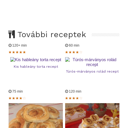
További receptek
120+ min
60 min
Kis hableány torta recept
Túrós-márványos rolád recept
75 min
120 min