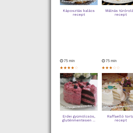
Káposztás kalács
Málnás túrórol
recept
recept
75 min
75 min
Erdei gyümölcsös,
Raffaelló tort
gluténmentesen ...
recept