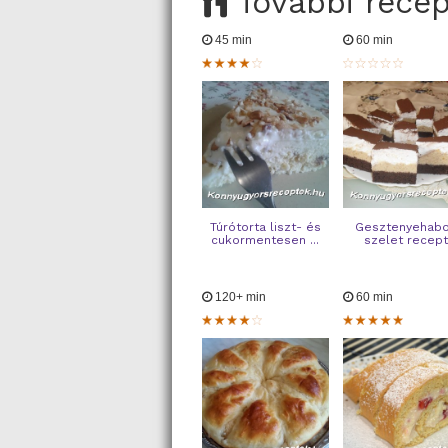
További rece
45 min
60 min
Túrótorta liszt- és
Gesztenyehab
cukormentesen ...
szelet recep
120+ min
60 min