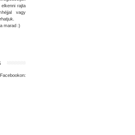
 elkenni rajta
mhéjjal vagy
rhatjuk.
a marad :)
s
Facebookon: