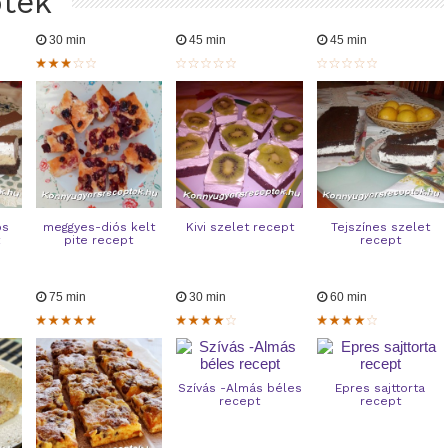
ptek
30 min
45 min
45 min
os
meggyes-diós kelt
Kivi szelet recept
Tejszínes szelet
t
pite recept
recept
75 min
30 min
60 min
Szívás -Almás béles
Epres sajttorta
recept
recept