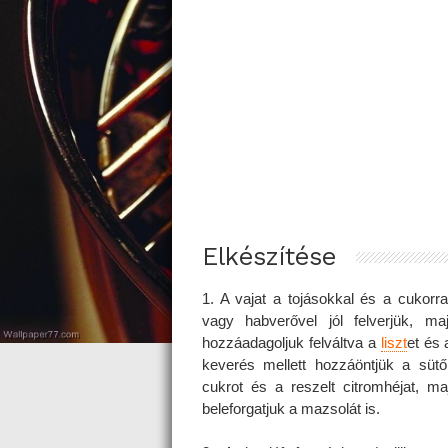
Elkészítése
1. A vajat a tojásokkal és a cukorra
vagy habverővel jól felverjük, ma
hozzáadagoljuk felváltva a
liszt
et és 
keverés mellett hozzáöntjük a sütőp
cukrot és a reszelt citromhéjat, ma
beleforgatjuk a mazsolát is.