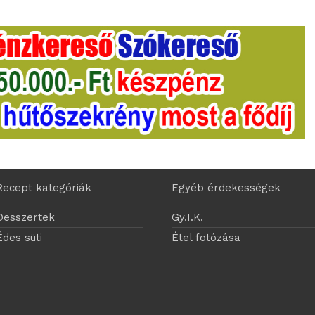
Recept kategóriák
Egyéb érdekességek
Desszertek
Gy.I.K.
Édes süti
Étel fotózása