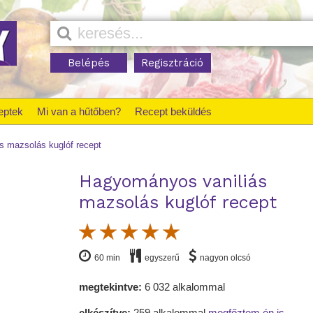
Belépés
Regisztráció
eptek
Mi van a hűtőben?
Recept beküldés
s mazsolás kuglóf recept
Hagyományos vaniliás
mazsolás kuglóf recept
60 min
egyszerű
nagyon olcsó
megtekintve:
6 032 alkalommal
elkészítve:
259 alkalommal
megfőztem én is