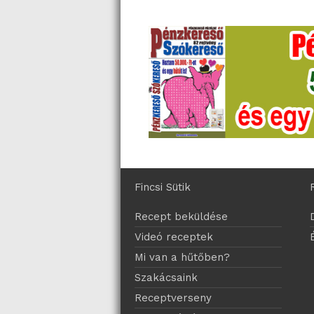
Fincsi Sütik
Recept beküldése
Videó receptek
Mi van a hűtőben?
Szakácsaink
Receptverseny