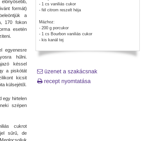
 előnyösebb,
- 1 cs vaniliás cukor
ivánt formát)
- fél citrom reszelt héja
beleöntjük a
n, 170 fokon
Mázhoz:
- 200 g porcukor
forma esetén
- 1 cs Bourbon vaniliás cukor
iteni.
- kis kanál tej
el egyenesre
yosra hűlni.
ajazó késsel
y a piskótát
üzenet a szakácsnak
likont kicsit
recept nyomtatása
a külsejétől.
d egy hirtelen
 neki szépen
liás cukrot
jel sűrű, de
 Meglocsoljuk