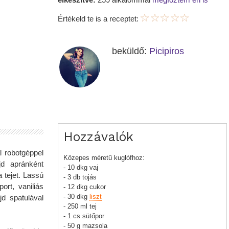
Értékeld te is a receptet:
beküldő:
Picipiros
Hozzávalók
l robotgéppel
Közepes méretű kuglófhoz:
jd apránként
- 10 dkg vaj
a tejet. Lassú
- 3 db tojás
ort, vaniliás
- 12 dkg cukor
- 30 dkg
liszt
jd spatulával
- 250 ml tej
- 1 cs sütőpor
- 50 g mazsola