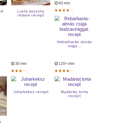
60 min
ád
Lusta asszony
rétese recept
Rebarbarás-almás
csiga ...
30 min
120+ min
Juharkeksz recept
Madártej torta
recept
a