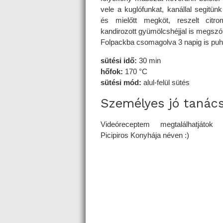
vele a kuglófunkat, kanállal segitünk
és mielőtt megköt, reszelt citro
kandirozott gyümölcshéjjal is megszó
Folpackba csomagolva 3 napig is puh
sütési idő:
30 min
hőfok:
170 °C
sütési mód:
alul-felül sütés
Személyes jó tanác
Videóreceptem megtalálhatjátok 
Picipiros Konyhája néven :)