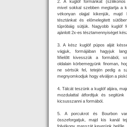
2. A kuglóf formánkat (szilikonos
mivel sokkal szebben megtartja a k
vékonyan olajjal kikenjük, majd 
tésztánkat és előmelegitett sütőbe
tűpróbáig sütjük. Nagyobb kuglóf 
ajánlott 2x-es tésztamennyiséget kész
3. A kész kuglóf púpos alját késs
vágjuk, formájában hagyjuk lang
Mielőtt kivesszük a formából, v
oldalain körbemegyünk finoman, hog
ne sértsük fel, tetején pedig a szi
megnyomkodjuk hogy elváljon a piskót
4. Tálcát teszünk a kuglóf aljára, maj
mozdulattal átfordtjuk és segitünk
kicsusszanni a formából.
5. A porcukrot és Bourbon vani
összeforgatjuk, majd kis kanál tej
folyékony masszát keverünk belőle.