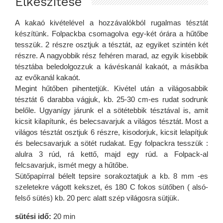
Elkészítése
A kakaó kivételével a hozzávalókból rugalmas tésztát
készítünk. Folpackba csomagolva egy-két órára a hűtőbe
tesszük. 2 részre osztjuk a tésztát, az egyiket szintén két
részre. A nagyobbik rész fehéren marad, az egyik kisebbik
tésztába beledolgozzuk a kávéskanál kakaót, a másikba
az evőkanál kakaót.
Megint hűtőben pihentetjük. Kivétel után a világosabbik
tésztát 6 darabba vágjuk, kb. 25-30 cm-es rudat sodrunk
belőle. Ugyanígy járunk el a sötétebbik tésztával is, amit
kicsit kilapítunk, és belecsavarjuk a világos tésztát. Most a
világos tésztát osztjuk 6 részre, kisodorjuk, kicsit lelapítjuk
és belecsavarjuk a sötét rudakat. Egy folpackra tesszük :
alulra 3 rúd, rá kettő, majd egy rúd. a Folpack-al
felcsavarjuk, ismét megy a hűtőbe.
Sütőpapírral bélelt tepsire sorakoztatjuk a kb. 8 mm -es
szeletekre vágott kekszet, és 180 C fokos sütőben ( alsó-
felső sütés) kb. 20 perc alatt szép világosra sütjük.
sütési idő:
20 min