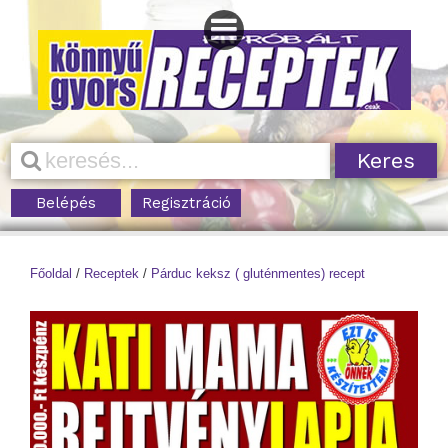
Belépés
Regisztráció
Főoldal
/
Receptek
/
Párduc keksz ( gluténmentes) recept