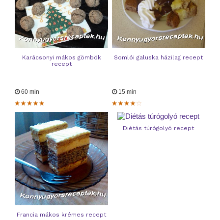
Karácsonyi mákos gömbök
Somlói galuska házilag recept
recept
60 min
15 min
Diétás túrógolyó recept
Francia mákos krémes recept