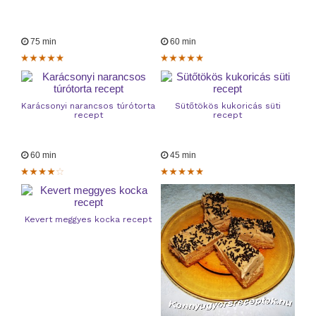
75 min
60 min
Karácsonyi narancsos túrótorta
Sütőtökös kukoricás süti
recept
recept
60 min
45 min
Kevert meggyes kocka recept