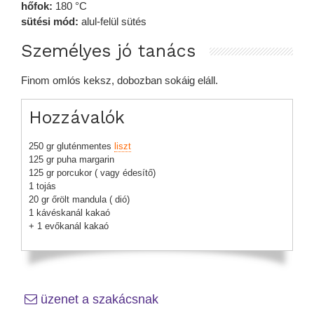
hőfok:
180 °C
sütési mód:
alul-felül sütés
Személyes jó tanács
Finom omlós keksz, dobozban sokáig eláll.
Hozzávalók
250 gr gluténmentes
liszt
125 gr puha margarin
125 gr porcukor ( vagy édesítő)
1 tojás
20 gr őrölt mandula ( dió)
1 kávéskanál kakaó
+ 1 evőkanál kakaó
üzenet a szakácsnak