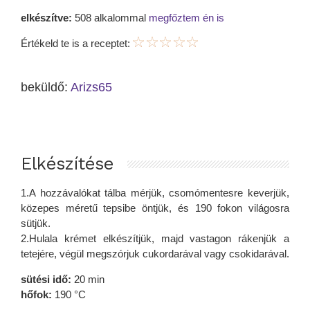
elkészítve:
508 alkalommal
megfőztem én is
Értékeld te is a receptet:
beküldő:
Arizs65
Elkészítése
1.A hozzávalókat tálba mérjük, csomómentesre keverjük,
közepes méretű tepsibe öntjük, és 190 fokon világosra
sütjük.
2.Hulala krémet elkészítjük, majd vastagon rákenjük a
tetejére, végül megszórjuk cukordarával vagy csokidarával.
sütési idő:
20 min
hőfok:
190 °C