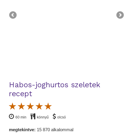
Habos-joghurtos szeletek
recept
60 min
könnyű
olcsó
megtekintve:
15 870 alkalommal