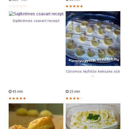
Sajtkrémes csavart recept
Citromos tejfölös kekszes süti
...
45 min
15 min