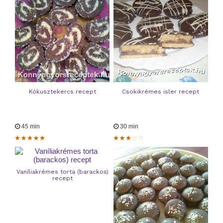
Kókusztekercs recept
Csokikrémes isler recept
45 min
30 min
Vaníliakrémes torta (barackos)
recept