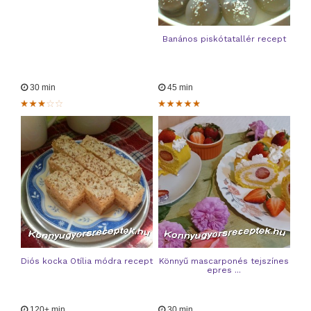
Banános piskótatallér recept
30 min
45 min
Diós kocka Otília módra recept
Könnyű mascarponés tejszínes
epres ...
120+ min
30 min