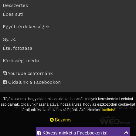
Desszertek
Édes süti
Egyéb érdekességek
Gy.I.K.
Étel fotózása
Közösségi média
YouTube csatornánk
Oldalunk a Facebookon
Tájékoztatunk, hogy oldalunk cookie-kat használ, melyek kereskedelmi célokat
szolgálnak. Oldalunk használatával hozzájárulsz, hogy az eszközödön cookie-kat
Felhasználási feltételek
|
Cookie tájékoztató
|
Kapcsolat
tároljunk és azokhoz hozzáférjünk. A részletekért
kattints!
Bezárás
Kövess minket a Facebookon is!