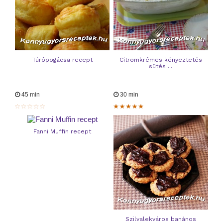
Túrópogácsa recept
Citromkrémes kényeztetés
sütés ...
45 min
30 min
Fanni Muffin recept
Szilvalekváros banános