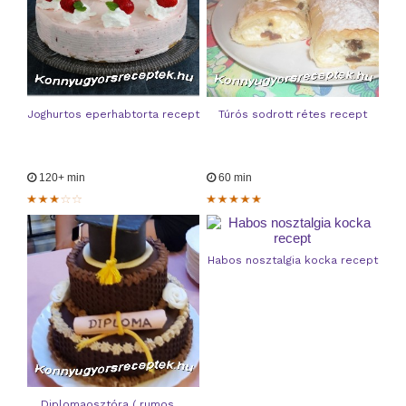
Joghurtos eperhabtorta recept
Túrós sodrott rétes recept
120+ min
60 min
Habos nosztalgia kocka recept
Diplomaosztóra ( rumos ...