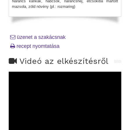
Narancs karikák, habcsók, narancshéj, étcsokiba mártott
mazsola, zöld növény (pl.: rozmaring)
üzenet a szakácsnak
recept nyomtatása
Videó az elkészítésről