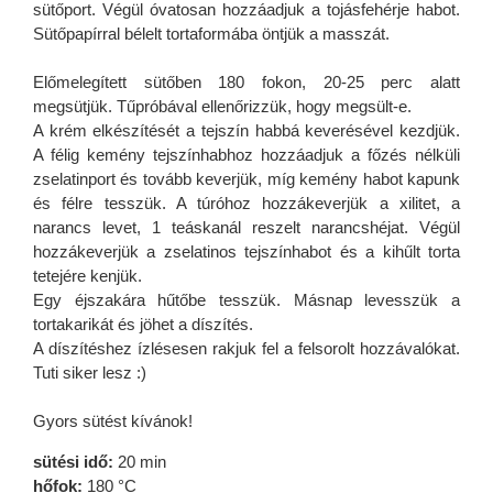
sütőport. Végül óvatosan hozzáadjuk a tojásfehérje habot.
Sütőpapírral bélelt tortaformába öntjük a masszát.
Előmelegített sütőben 180 fokon, 20-25 perc alatt
megsütjük. Tűpróbával ellenőrizzük, hogy megsült-e.
A krém elkészítését a tejszín habbá keverésével kezdjük.
A félig kemény tejszínhabhoz hozzáadjuk a főzés nélküli
zselatinport és tovább keverjük, míg kemény habot kapunk
és félre tesszük. A túróhoz hozzákeverjük a xilitet, a
narancs levet, 1 teáskanál reszelt narancshéjat. Végül
hozzákeverjük a zselatinos tejszínhabot és a kihűlt torta
tetejére kenjük.
Egy éjszakára hűtőbe tesszük. Másnap levesszük a
tortakarikát és jöhet a díszítés.
A díszítéshez ízlésesen rakjuk fel a felsorolt hozzávalókat.
Tuti siker lesz :)
Gyors sütést kívánok!
sütési idő:
20 min
hőfok:
180 °C