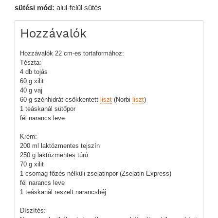
sütési mód:
alul-felül sütés
Hozzávalók
Hozzávalók 22 cm-es tortaformához:
Tészta:
4 db tojás
60 g xilit
40 g vaj
60 g szénhidrát csökkentett
liszt
(Norbi
liszt
)
1 teáskanál sütőpor
fél narancs leve
Krém:
200 ml laktózmentes tejszín
250 g laktózmentes túró
70 g xilit
1 csomag főzés nélküli zselatinpor (Zselatin Express)
fél narancs leve
1 teáskanál reszelt narancshéj
Díszítés: