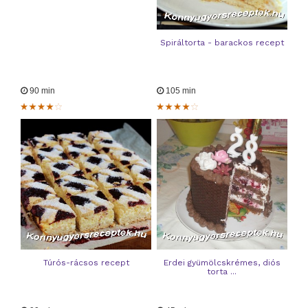
Spiráltorta - barackos recept
90 min
105 min
Túrós-rácsos recept
Erdei gyümölcskrémes, diós
torta ...