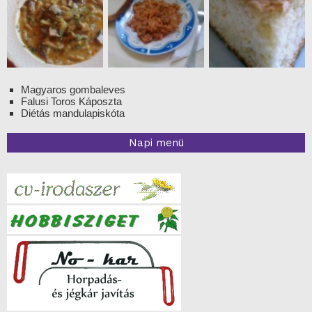
Magyaros gombaleves
Falusi Toros Káposzta
Diétás mandulapiskóta
Napi menü