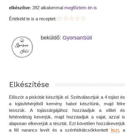
elkészítve:
392 alkalommal
megfőztem én is
Értékeld te is a receptet:
beküldő:
GyorsanSüti
Elkészítése
Először a piskótát készítjük el. Szétválasztjuk a 4 tojást és
a tojásfehérjéből kemény habot készítünk, majd félre
tesszük. A tojássárgájához hozzáadjuk a xilitet és
fehéredésig keverjük, majd hozzáadjuk a vajat, azzal is
alaposan elkeverjük a tésztát. Ezt követően hozzákeverjük
a fél narancs levét és a szénhidrátcsökkentett
liszt
, a