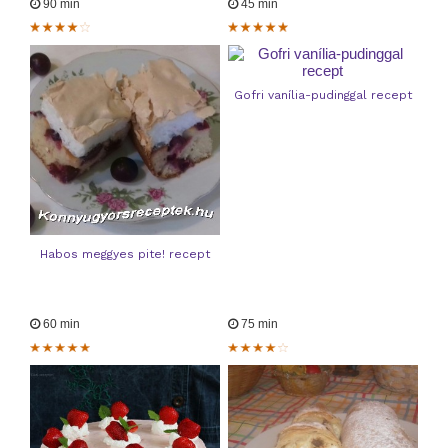
90 min
45 min
Gofri vanília-pudinggal recept
Habos meggyes pite! recept
60 min
75 min