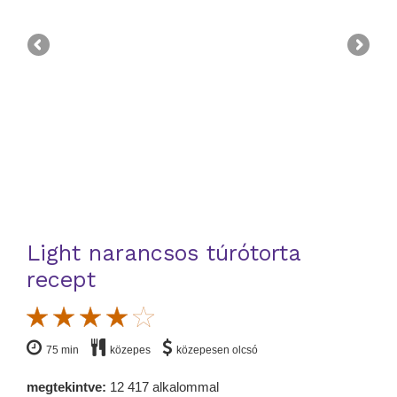
Light narancsos túrótorta
recept
75 min
közepes
közepesen olcsó
megtekintve:
12 417 alkalommal