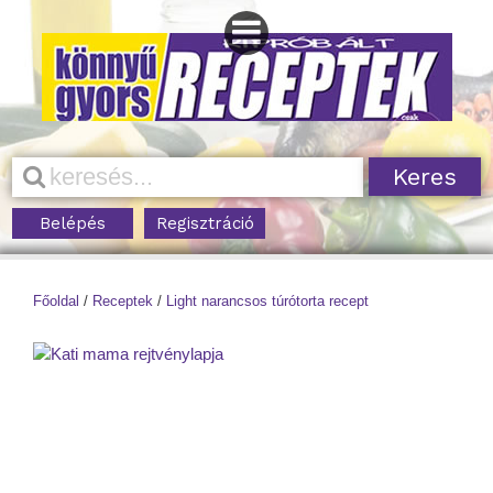
Belépés
Regisztráció
Főoldal
/
Receptek
/
Light narancsos túrótorta recept