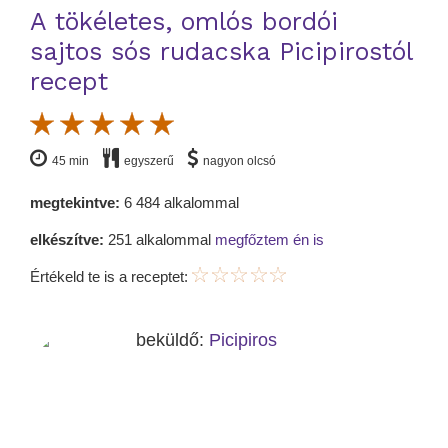
A tökéletes, omlós bordói
sajtos sós rudacska Picipirostól
recept
45 min
egyszerű
nagyon olcsó
megtekintve:
6 484 alkalommal
elkészítve:
251 alkalommal
megfőztem én is
Értékeld te is a receptet:
beküldő:
Picipiros