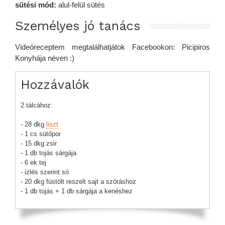
sütési mód:
alul-felül sütés
Személyes jó tanács
Videóreceptem megtalálhatjátok Facebookon: Picipiros
Konyhája néven :)
Hozzávalók
2 tálcához:
- 28 dkg
liszt
- 1 cs sütőpor
- 15 dkg zsir
- 1 db tojás sárgája
- 6 ek tej
- izlés szerint só
- 20 dkg füstölt reszelt sajt a szóráshoz
- 1 db tojás + 1 db sárgája a kenéshez