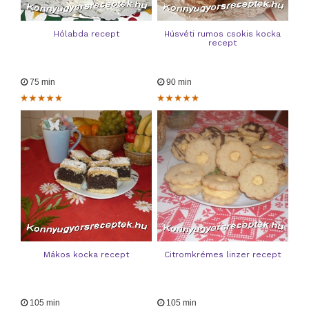
Hólabda recept
Húsvéti rumos csokis kocka
recept
75 min
90 min
Mákos kocka recept
Citromkrémes linzer recept
105 min
105 min