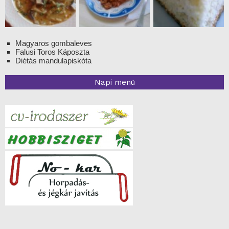
Magyaros gombaleves
Falusi Toros Káposzta
Diétás mandulapiskóta
Napi menü