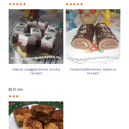
Habos meggykrémes kocka
Csokoládékrémes tekercs
recept
recept
45 min