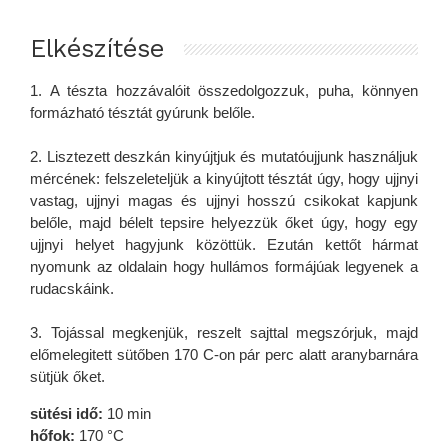
Elkészítése
1. A tészta hozzávalóit összedolgozzuk, puha, könnyen
formázható tésztát gyúrunk belőle.
2. Lisztezett deszkán kinyújtjuk és mutatóujjunk használjuk
mércének: felszeleteljük a kinyújtott tésztát úgy, hogy ujjnyi
vastag, ujjnyi magas és ujjnyi hosszú csikokat kapjunk
belőle, majd bélelt tepsire helyezzük őket úgy, hogy egy
ujjnyi helyet hagyjunk közöttük. Ezután kettőt hármat
nyomunk az oldalain hogy hullámos formájúak legyenek a
rudacskáink.
3. Tojással megkenjük, reszelt sajttal megszórjuk, majd
előmelegitett sütőben 170 C-on pár perc alatt aranybarnára
sütjük őket.
sütési idő:
10 min
hőfok:
170 °C