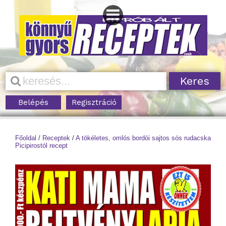
Belépés
Regisztráció
Főoldal
/
Receptek
/
A tökéletes, omlós bordói sajtos sós rudacska
Picipirostól recept