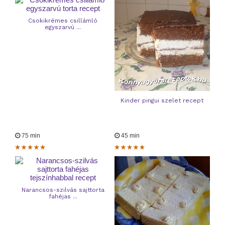
Csokikrémes csillámló
egyszarvú ...
Kinder pingui szelet recept
75 min
45 min
Narancsos-szilvás sajttorta
fahéjas ...