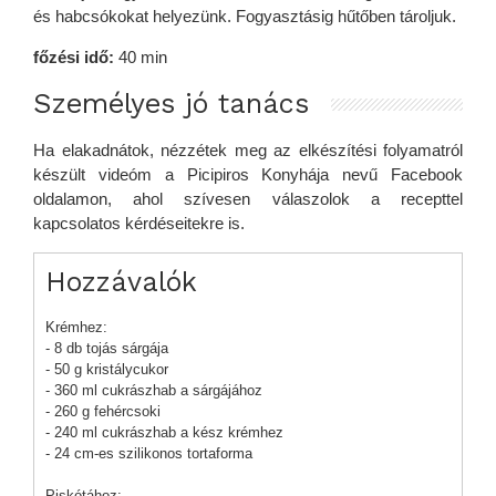
és habcsókokat helyezünk. Fogyasztásig hűtőben tároljuk.
főzési idő:
40 min
Személyes jó tanács
Ha elakadnátok, nézzétek meg az elkészítési folyamatról
készült videóm a Picipiros Konyhája nevű Facebook
oldalamon, ahol szívesen válaszolok a recepttel
kapcsolatos kérdéseitekre is.
Hozzávalók
Krémhez:
- 8 db tojás sárgája
- 50 g kristálycukor
- 360 ml cukrászhab a sárgájához
- 260 g fehércsoki
- 240 ml cukrászhab a kész krémhez
- 24 cm-es szilikonos tortaforma
Piskótához: