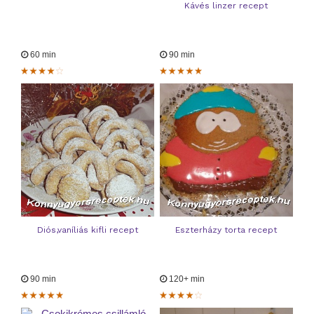
Kávés linzer recept
60 min
90 min
Diós,vaníliás kifli recept
Eszterházy torta recept
90 min
120+ min