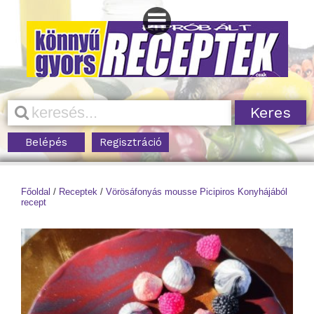
Belépés
Regisztráció
Főoldal
/
Receptek
/
Vörösáfonyás mousse Picipiros Konyhájából
recept