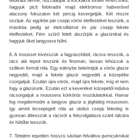
felolvadt benne, hozzáadjuk a kockákra tördelt fehércsokit,
hagyjuk picit felolvadni majd elektromos habverővel
alacsony fokozaton két percig kevergetjük. Két részre
osztjuk. Az egyikbe pár csepp vörös ételfestéket teszünk, a
másikba pedig az ételcsillámot és pár csepp fekete
ételfestéket. Fém szűrő felett átszűrjük a glazúrokat és
hagyjuk őket langyosra hűlni.
6. A mousset kivesszük a fagyasztóból, rácsra tesszük, a
rács alá tepsit teszünk és finoman, lassan lehúzzuk a
szilikon formát róla. Egy edénybe beleöntjük a vörös glazúr
negyedét, majd a fekete glazúr negyedét a közepébe
csorgatjuk. Ezután újra vörös, majd újra fekete, míg el nem
fogy a glazúrunk. Ezután ezt a keveréket közepétől indulva
rácsorgatjuk a moussera körkörös mozdulatokkal. Hamar
fog megdermedni a langyos glazúr a jéghideg mousseon,
így amint lecsepegett róla az utolsó csepp felesleg is
gyorsan áttesszük a rácsról a felszolgálásra szánt tálcára
és hűtőbe tesszük.
7. Tetejére egyetlen hosszú sávban felváltva gumicukrokat