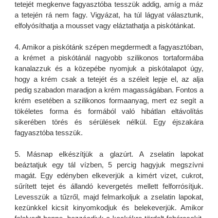
tetejét megkenve fagyasztóba tesszük addig, amíg a máz
a tetején rá nem fagy. Vigyázat, ha túl lágyat választunk,
elfolyósíthatja a mousset vagy eláztathatja a piskótánkat.
4. Amikor a piskótánk szépen megdermedt a fagyasztóban,
a krémet a piskótánál nagyobb szilikonos tortaformába
kanalazzuk és a közepébe nyomjuk a piskótalapot úgy,
hogy a krém csak a tetejét és a széleit lepje el, az alja
pedig szabadon maradjon a krém magasságában. Fontos a
krém esetében a szilikonos formaanyag, mert ez segít a
tökéletes forma és formából való hibátlan eltávolítás
sikerében törés és sérülések nélkül. Egy éjszakára
fagyasztóba tesszük.
5. Másnap elkészítjük a glazúrt. A zselatin lapokat
beáztatjuk egy tál vízben, 5 percig hagyjuk megszívni
magát. Egy edényben elkeverjük a kimért vizet, cukrot,
sűrített tejet és állandó kevergetés mellett felforrósítjuk.
Levesszük a tűzről, majd felmarkoljuk a zselatin lapokat,
kezünkkel kicsit kinyomkodjuk és belekeverjük. Amikor