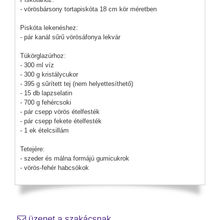
- vörösbársony tortapiskóta 18 cm kör méretben
Piskóta lekenéshez:
- pár kanál sűrű vörösáfonya lekvár
Tükörglazúrhoz:
- 300 ml víz
- 300 g kristálycukor
- 395 g sűrített tej (nem helyettesíthető)
- 15 db lapzselatin
- 700 g fehércsoki
- pár csepp vörös ételfesték
- pár csepp fekete ételfesték
- 1 ek ételcsillám
Tetejére:
- szeder és málna formájú gumicukrok
- vörös-fehér habcsókok
üzenet a szakácsnak