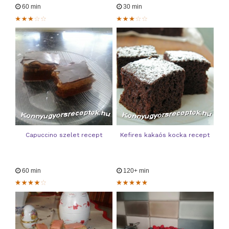
60 min
30 min
Capuccino szelet recept
Kefires kakaós kocka recept
60 min
120+ min