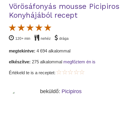
Vörösáfonyás mousse Picipiros
Konyhájából recept
120+ min
nehéz
drága
megtekintve:
4 694 alkalommal
elkészítve:
275 alkalommal
megfőztem én is
Értékeld te is a receptet:
beküldő:
Picipiros