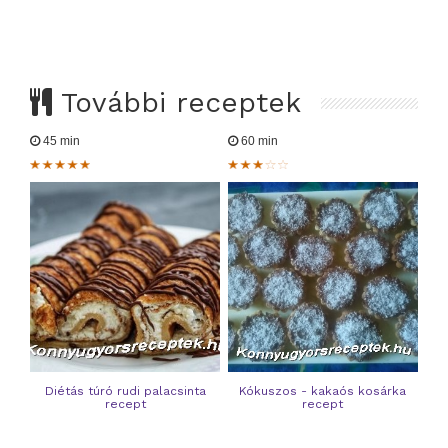
További receptek
45 min
60 min
Diétás túró rudi palacsinta
Kókuszos - kakaós kosárka
recept
recept