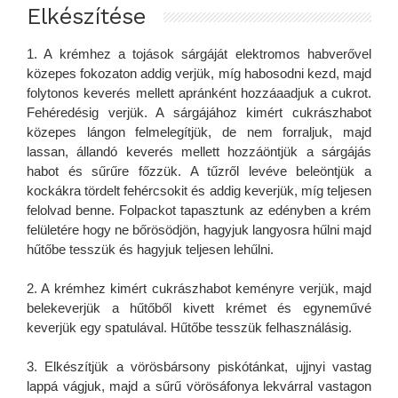
Elkészítése
1. A krémhez a tojások sárgáját elektromos habverővel
közepes fokozaton addig verjük, míg habosodni kezd, majd
folytonos keverés mellett apránként hozzáaadjuk a cukrot.
Fehéredésig verjük. A sárgájához kimért cukrászhabot
közepes lángon felmelegítjük, de nem forraljuk, majd
lassan, állandó keverés mellett hozzáöntjük a sárgájás
habot és sűrűre főzzük. A tűzről levéve beleöntjük a
kockákra tördelt fehércsokit és addig keverjük, míg teljesen
felolvad benne. Folpackot tapasztunk az edényben a krém
felületére hogy ne bőrösödjön, hagyjuk langyosra hűlni majd
hűtőbe tesszük és hagyjuk teljesen lehűlni.
2. A krémhez kimért cukrászhabot keményre verjük, majd
belekeverjük a hűtőből kivett krémet és egyneművé
keverjük egy spatulával. Hűtőbe tesszük felhasználásig.
3. Elkészítjük a vörösbársony piskótánkat, ujjnyi vastag
lappá vágjuk, majd a sűrű vörösáfonya lekvárral vastagon