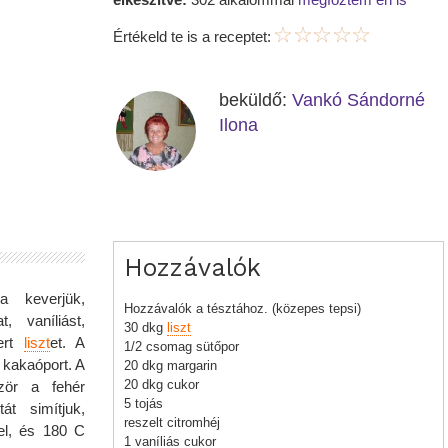
Értékeld te is a receptet:
beküldő:
Vankó Sándorné
Ilona
Hozzávalók
a keverjük,
Hozzávalók a tésztához. (közepes tepsi)
, vaníliást,
30 dkg
liszt
vert
liszt
et. A
1/2 csomag sütőpor
 kakaóport. A
20 dkg margarin
20 dkg cukor
őször a fehér
5 tojás
át simítjuk,
reszelt citromhéj
el, és 180 C
1 vaníliás cukor