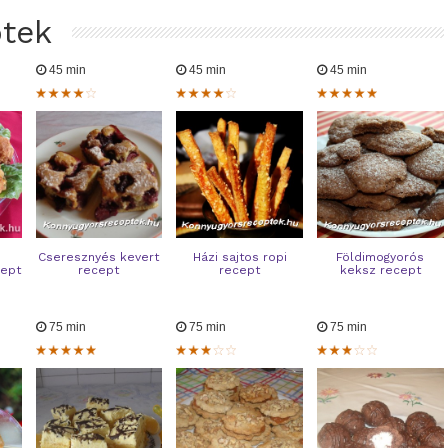
ptek
45 min
45 min
45 min
Cseresznyés kevert
Házi sajtos ropi
Földimogyorós
cept
recept
recept
keksz recept
75 min
75 min
75 min