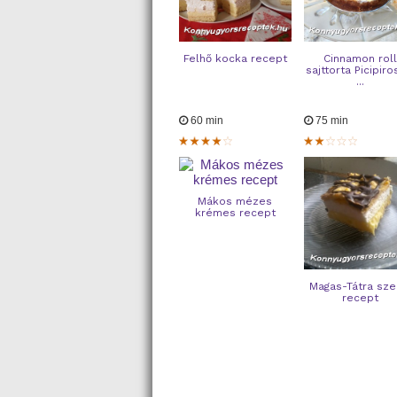
Felhő kocka recept
Cinnamon roll
sajttorta Picipiro
...
60 min
75 min
Mákos mézes
krémes recept
Magas-Tátra sze
recept