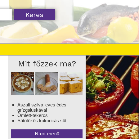
Mit főzzek ma?
Aszalt szilva leves édes
grízgaluskával
Omlett-tekercs
Sütőtökös kukoricás süti
Napi menü