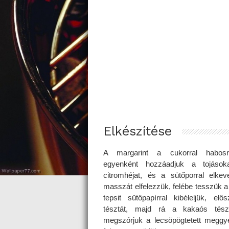
Elkészítése
A margarint a cukorral habosr
egyenként hozzáadjuk a tojásokat
citromhéjat, és a sütőporral elke
masszát elfelezzük, felébe tesszük a
tepsit sütőpapírral kibéleljük, el
tésztát, majd rá a kakaós tészt
megszórjuk a lecsöpögtetett meggy