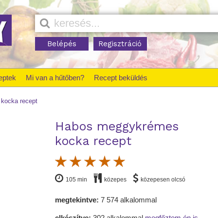
Belépés
Regisztráció
eptek
Mi van a hűtőben?
Recept beküldés
kocka recept
Habos meggykrémes
kocka recept
105 min
közepes
közepesen olcsó
megtekintve:
7 574 alkalommal
elkészítve:
302 alkalommal
megfőztem én is