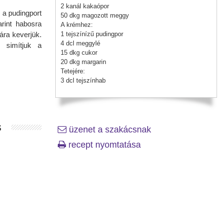
2 kanál kakaópor
a pudingport
50 dkg magozott meggy
arint habosra
A krémhez:
ára keverjük.
1 tejszínízű pudingpor
4 dcl meggylé
e simítjuk a
15 dkg cukor
20 dkg margarin
Tetejére:
3 dcl tejszínhab
s
üzenet a szakácsnak
recept nyomtatása