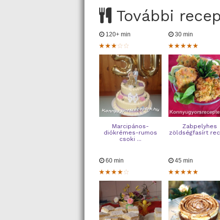
További rece
120+ min
30 min
Marcipános-
Zabpelyhes
diókrémes-rumos
zöldségfasírt re
csoki ...
60 min
45 min