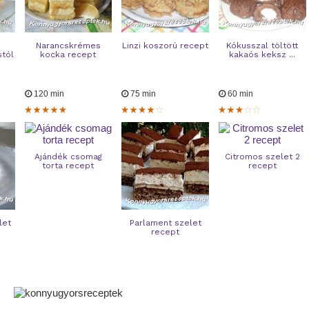
Narancskrémes
Linzi koszorú recept
Kókusszal töltött
stól
kocka recept
kakaós keksz ...
120 min
75 min
60 min
Ajándék csomag
Citromos szelet 2
torta recept
recept
let
Parlament szelet
recept