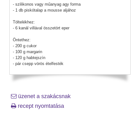
- szilikonos vagy műanyag agy forma
- 1 db piskótalap a mousse aljához
Töltelékhez:
- 6 kanál villával összetört eper
Öntethez:
- 200 g cukor
- 100 g margarin
- 120 g habtejszín
- pár csepp vörös ételfesték
üzenet a szakácsnak
recept nyomtatása