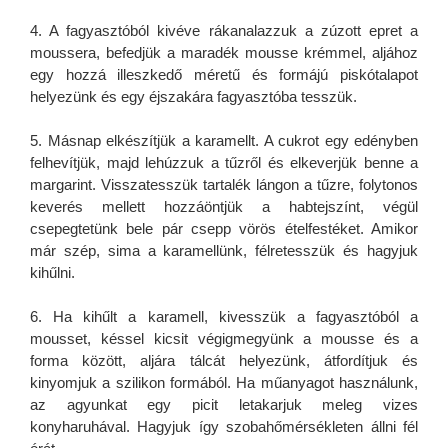
4. A fagyasztóból kivéve rákanalazzuk a zúzott epret a
moussera, befedjük a maradék mousse krémmel, aljához
egy hozzá illeszkedő méretű és formájú piskótalapot
helyezünk és egy éjszakára fagyasztóba tesszük.
5. Másnap elkészítjük a karamellt. A cukrot egy edényben
felhevítjük, majd lehúzzuk a tűzről és elkeverjük benne a
margarint. Visszatesszük tartalék lángon a tűzre, folytonos
keverés mellett hozzáöntjük a habtejszínt, végül
csepegtetünk bele pár csepp vörös ételfestéket. Amikor
már szép, sima a karamellünk, félretesszük és hagyjuk
kihűlni.
6. Ha kihűlt a karamell, kivesszük a fagyasztóból a
mousset, késsel kicsit végigmegyünk a mousse és a
forma között, aljára tálcát helyezünk, átfordítjuk és
kinyomjuk a szilikon formából. Ha műanyagot használunk,
az agyunkat egy picit letakarjuk meleg vizes
konyharuhával. Hagyjuk így szobahőmérsékleten állni fél