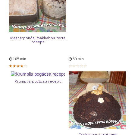
Mascarponés-makhabos torta
recept
105 min
60 min
Krumplis pogácsa recept
Csokis banánkrémes