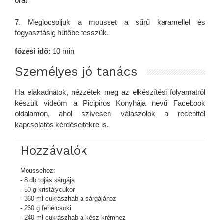
órát.
7. Meglocsoljuk a mousset a sűrű karamellel és
fogyasztásig hűtőbe tesszük.
főzési idő:
10 min
Személyes jó tanács
Ha elakadnátok, nézzétek meg az elkészítési folyamatról
készült videóm a Picipiros Konyhája nevű Facebook
oldalamon, ahol szívesen válaszolok a recepttel
kapcsolatos kérdéseitekre is.
Hozzávalók
Moussehoz:
- 8 db tojás sárgája
- 50 g kristálycukor
- 360 ml cukrászhab a sárgájához
- 260 g fehércsoki
- 240 ml cukrászhab a kész krémhez