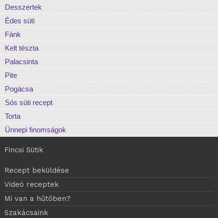
Desszertek
Édes süti
Fánk
Kelt tészta
Palacsinta
Pite
Pogácsa
Sós süti recept
Torta
Ünnepi finomságok
Fincsi Sütik
Recept beküldése
Videó receptek
Mi van a hűtőben?
Szakácsaink