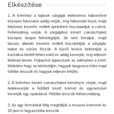
Elkészítése
1. A krémhez a tojások sárgáját elektromos habverővel
közepes fokozaton addig verjük, míg habosodni kezd, majd
folytonos keverés mellett apránként hozzáaadjuk a cukrot.
Fehéredésig verjük. A sárgájához kimért cukrászhabot
közepes lángon felmelegítjük, de nem forraljuk, majd
lassan, állandó keverés mellett hozzáöntjük a sárgájás
habot és sűrűre főzzük. A tűzről levéve beleöntjük a
kockákra tördelt fehércsokit és addig keverjük, míg teljesen
felolvad benne. Folpackot tapasztunk az edényben a krém
felületére hogy ne bőrösödjön, hagyjuk langyosra hűlni majd
hűtőbe tesszük és hagyjuk teljesen lehűlni.
2. A krémhez kimért cukrászhabot keményre verjük, majd
belekeverjük a hűtőből kivett krémet és egyneművé
keverjük egy spatulával. Hűtőbe tesszük felhasználásig.
3. Az agy formánkat félig megtöltjük a mousse krémmel és
20 percre fagyasztóba tesszük.