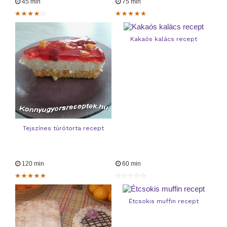
45 min
75 min
Kakaós kalács recept
Tejszínes túrótorta recept
120 min
60 min
Étcsokis muffin recept