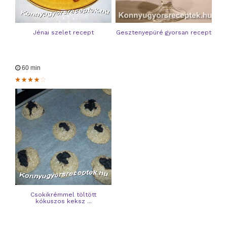
Jénai szelet recept
Gesztenyepüré gyorsan recept
60 min
Csokikrémmel töltött
kókuszos keksz ...