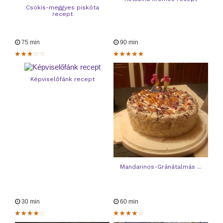
Csokis-meggyes piskóta
recept
75 min
90 min
Képviselőfánk recept
Mandarinos-Gránátalmás ...
30 min
60 min