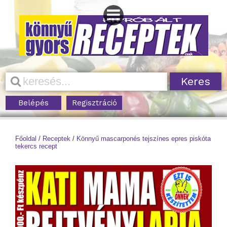
Belépés
Regisztráció
Főoldal
/
Receptek
/
Könnyű mascarponés tejszínes epres piskóta
tekercs recept