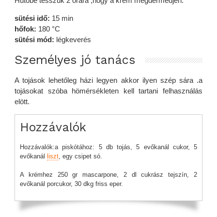
Hűtőbe tesszük 2 órára ,hogy a krém megdermedjen.
sütési idő:
15 min
hőfok:
180 °C
sütési mód:
légkeverés
Személyes jó tanács
A tojások lehetőleg házi legyen akkor ilyen szép sára .a
tojásokat szóba hömérsékleten kell tartani felhasználás
elött.
Hozzávalók
Hozzávalók:a piskótához: 5 db tojás, 5 evőkanál cukor, 5
evőkanál
liszt
, egy csipet só.
A krémhez 250 gr mascarpone, 2 dl cukrász tejszín, 2
evőkanál porcukor, 30 dkg friss eper.