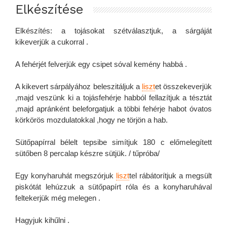
Elkészítése
Elkészítés: a tojásokat szétválasztjuk, a sárgáját
kikeverjük a cukorral .
A fehérjét felverjük egy csipet sóval kemény habbá .
A kikevert sárpályához beleszitáljuk a
liszt
et összekeverjük
,majd veszünk ki a tojásfehérje habból fellazítjuk a tésztát
,majd apránként beleforgatjuk a többi fehérje habot óvatos
körkörös mozdulatokkal ,hogy ne törjön a hab.
Sütőpapírral bélelt tepsibe simítjuk 180 c előmelegített
sütőben 8 percalap készre sütjük. / tűpróba/
Egy konyharuhát megszórjuk
liszt
tel rábátorítjuk a megsült
piskótát lehúzzuk a sütőpapírt róla és a konyharuhával
feltekerjük még melegen .
Hagyjuk kihűlni .