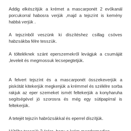
Addig elkészítjük a krémet a mascarponét 2 evőkanál
porcukorral habosra verjük ,majd a tejszínt is kemény
habbá verjük .
A tejszínből veszünk ki díszítéshez csillag csöves
habzsákba félre tesszük.
A tölteléknek szánt eperszemekről levágjuk a csumáját
,leveleit és megmossuk lecsepegtetjük.
A felvert tejszínt és a mascarponét összekeverjük a
piskótát kitekerjük megkenjük a krémmel és szélélre sorba
rakjuk az eper szemeket ismét feltekerjük a konyharuha
segítségével jó szorosra és még egy sütipapírral is
feltekerjük.
A tetejét tejszín habrózsákkal és eperrel díszítjük.