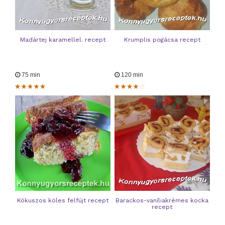
Madártej karamellel. recept
Krumplis pogácsa recept
75 min
120 min
Kókuszos köles felfújt recept
Barackos-vaníliakrémes kocka
recept