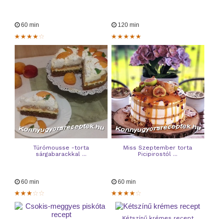
60 min
120 min
Túrómousse -torta
Miss Szeptember torta
sárgabarackkal ...
Picipirostól ...
60 min
60 min
Kétszínű krémes recept