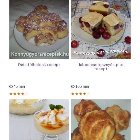
Diós félholdak recept
Habos cseresznyés pite!
recept
45 min
105 min