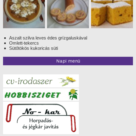
Aszalt szilva leves édes grízgaluskával
Omlett-tekercs
Sütőtökös kukoricás süti
Napi menü