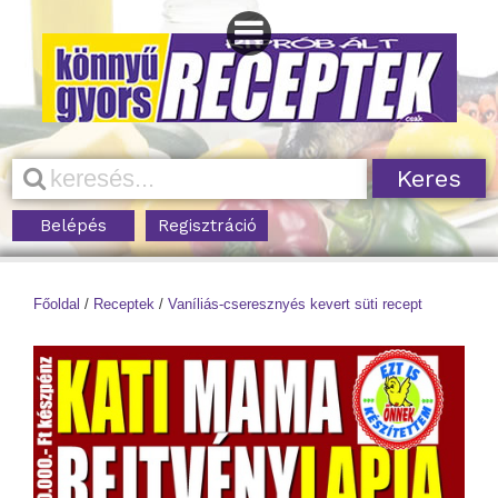
Belépés
Regisztráció
Főoldal
/
Receptek
/
Vaníliás-cseresznyés kevert süti recept