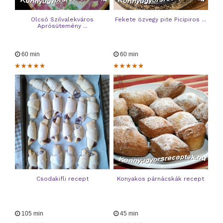
Olcsó Szilvalekváros
Fekete özvegy pite Picipiros ...
Aprósütemény ...
60 min
60 min
Csodakifli recept
Konyakos párnácskák recept
105 min
45 min