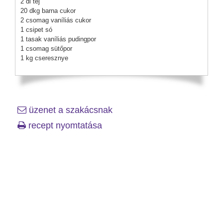
2 dl tej
20 dkg barna cukor
2 csomag vaníliás cukor
1 csipet só
1 tasak vaníliás pudingpor
1 csomag sütőpor
1 kg cseresznye
üzenet a szakácsnak
recept nyomtatása