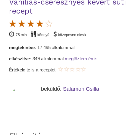
Vaníliás-cseresznyés kevert süti
recept
75 min
könnyű
közepesen olcsó
megtekintve:
17 495 alkalommal
elkészítve:
349 alkalommal
megfőztem én is
Értékeld te is a receptet:
beküldő:
Salamon Csilla