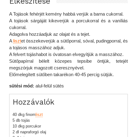
Elkészítése
A Tojások fehérjét kemény habbá verjük a barna cukorral.
A tojások sárgáját kikeverjük a porcukorral és a vaníliás
cukorral.
Adagolva hozzáadjuk az olajat és a tejet.
A
liszt
et összekeverjük a sütőporral, sóval, pudingporral, és
a tojásos masszához adjuk.
A felvert tojáshabot is óvatosan elvegyítjük a masszához.
Sütőpapírral bélelt közepes tepsibe öntjük, tetejét
megszórjuk magozott cseresznyével.
Előmelegített sütőben takarékon 40-45 percig sütjük.
sütési mód:
alul-felül sütés
Hozzávalók
40 dkg finom
liszt
5 db tojás
10 dkg porcukor
2 dl napraforgó olaj