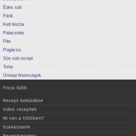
Édes süti
Fánk
Kelt tészta
Palacsinta
Pite
Pogácsa
Sós süti recept
Torta
Ünnepi finomságok
Fincsi Sütik
Recept beküldése
Videó receptek
Mi van a hűtőben?
Szakácsaink
Receptverseny