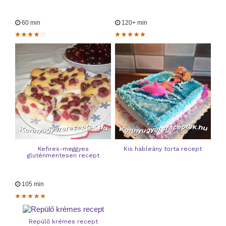
60 min
120+ min
Kefires-meggyes
Kis hableány torta recept
gluténmentesen recept
105 min
Repülő krémes recept