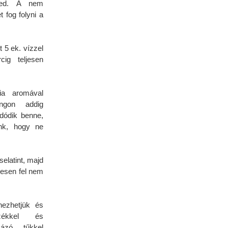
rmed. A nem
 fog folyni a
t 5 ek. vízzel
cig teljesen
lia aromával
ngon addig
ldódik benne,
unk, hogy ne
elatint, majd
ljesen fel nem
nezhetjük és
ezékkel és
mázó tűkkel