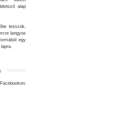
ttetsző alap
őbe tesszük.
rcre langyos
 formából egy
 lapra.
s
Facebookon: