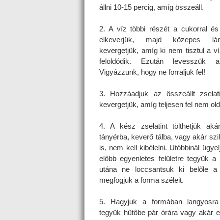
állni 10-15 percig, amíg összeáll.
2. A víz többi részét a cukorral é
elkeverjük, majd közepes lá
kevergetjük, amíg ki nem tisztul a v
feloldódik. Ezután levesszük a 
Vigyázzunk, hogy ne forraljuk fel!
3. Hozzáadjuk az összeállt zselat
kevergetjük, amíg teljesen fel nem old
4. A kész zselatint tölthetjük aká
tányérba, keverő tálba, vagy akár szi
is, nem kell kibélelni. Utóbbinál ügye
előbb egyenletes felületre tegyük a
utána ne loccsantsuk ki belőle a 
megfogjuk a forma széleit.
5. Hagyjuk a formában langyosra
tegyük hűtőbe pár órára vagy akár 