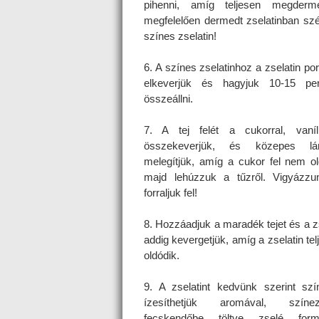
pihenni, amíg teljesen megde
megfelelően dermedt zselatinban szét
színes zselatin!
6. A színes zselatinhoz a zselatin por
elkeverjük és hagyjuk 10-15 per
összeállni.
7. A tej felét a cukorral, vaní
összekeverjük, és közepes lá
melegítjük, amíg a cukor fel nem o
majd lehúzzuk a tűzről. Vigyázz
forraljuk fel!
8. Hozzáadjuk a maradék tejet és a zs
addig kevergetjük, amíg a zselatin te
oldódik.
9. A zselatint kedvünk szerint szí
ízesíthetjük aromával, szín
fecskendőbe töltve zselé for