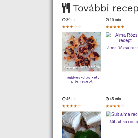
További rece
30 min
15 min
Alma Rózsa rec
meggyes-diós kelt
pite recept
45 min
45 min
Sült alma rece