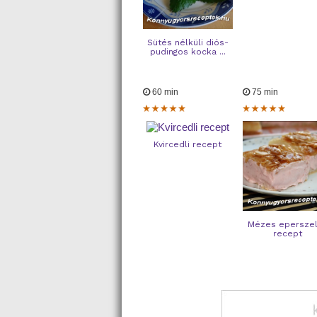
Sütés nélküli diós-
pudingos kocka ...
60 min
75 min
Kvircedli recept
Mézes epersze
recept