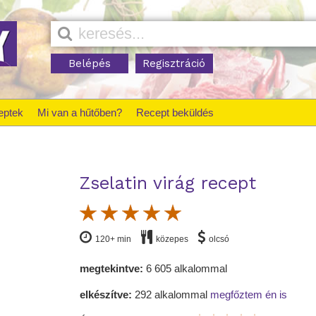
Belépés
Regisztráció
eptek
Mi van a hűtőben?
Recept beküldés
Zselatin virág recept
120+ min
közepes
olcsó
megtekintve:
6 605 alkalommal
elkészítve:
292 alkalommal
megfőztem én is