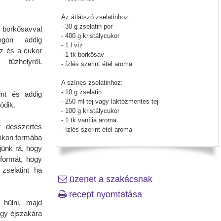
Az átlátszó zselatinhoz:
- 30 g zselatin por
s borkősavval
- 400 g kristálycukor
ngon addig
- 1 l víz
íz és a cukor
- 1 tk borkősav
tűzhelyről.
- ízlés szerint étel aroma
A színes zselatinhoz:
- 10 g zselatin
int és addig
- 250 ml tej vagy laktózmentes tej
ódik.
- 100 g kristálycukor
- 1 tk vanília aroma
r desszertes
- ízlés szerint étel aroma
likon formába
ljünk rá, hogy
 formát, hogy
zselatint ha
üzenet a szakácsnak
recept nyomtatása
 hűlni, majd
egy éjszakára