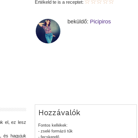
Értékeld te is a receptet:
beküldő:
Picipiros
Hozzávalók
ük el, ez lesz
Fontos kellékek:
- zselé formázó tűk
k, és hagyjuk
- fecskendő