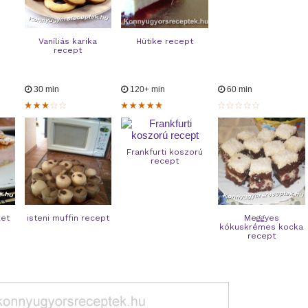
Vaníliás karika
Hütike recept
recept
30 min
120+ min
60 min
Frankfurti koszorú
recept
let
isteni muffin recept
Meggyes
kókuskrémes kocka
recept