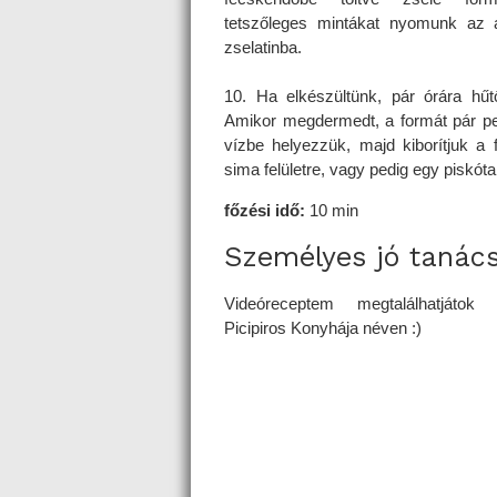
tetszőleges mintákat nyomunk az á
zselatinba.
10. Ha elkészültünk, pár órára hűt
Amikor megdermedt, a formát pár pe
vízbe helyezzük, majd kiborítjuk a
sima felületre, vagy pedig egy piskóta
főzési idő:
10 min
Személyes jó tanác
Videóreceptem megtalálhatjátok 
Picipiros Konyhája néven :)