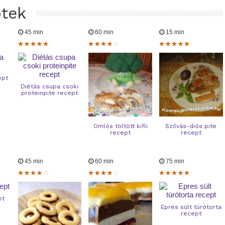
ptek
45 min
60 min
15 min
ept
Diétás csupa csoki
proteinpite recept
Omlós töltött kifli
Szilvás-diós pite
recept
recept
45 min
60 min
75 min
pt
Epres sült túrótorta
recept