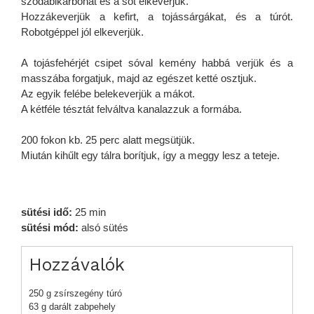
szódabikarbónát és a sót elkeverjük.
Hozzákeverjük a kefirt, a tojássárgákat, és a túrót.
Robotgéppel jól elkeverjük.
A tojásfehérjét csipet sóval kemény habbá verjük és a
masszába forgatjuk, majd az egészet ketté osztjuk.
Az egyik felébe belekeverjük a mákot.
A kétféle tésztát felváltva kanalazzuk a formába.
200 fokon kb. 25 perc alatt megsütjük.
Miután kihűlt egy tálra borítjuk, így a meggy lesz a teteje.
sütési idő:
25 min
sütési mód:
alsó sütés
Hozzávalók
250 g zsírszegény túró
63 g darált zabpehely