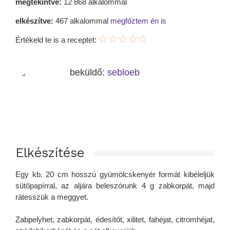
megtekintve:
12 868 alkalommal
elkészítve:
467 alkalommal
megfőztem én is
Értékeld te is a receptet:
beküldő:
sebloeb
Elkészítése
Egy kb. 20 cm hosszú gyümölcskenyér formát kibéleljük
sütőpapírral, az aljára beleszórunk 4 g zabkorpát, majd
rátesszük a meggyet.
Zabpelyhet, zabkorpát, édesítőt, xilitet, fahéjat, citromhéjat,