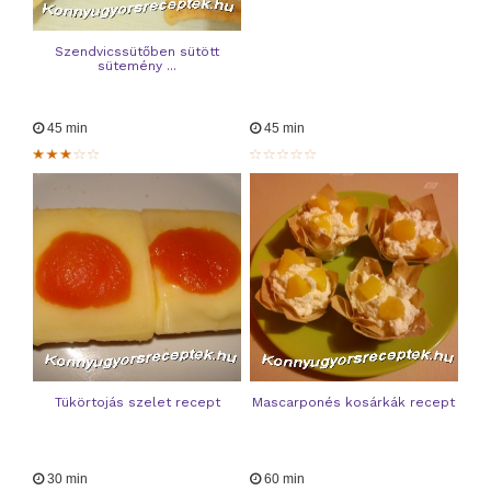
Szendvicssütőben sütött
sütemény ...
45 min
45 min
Tükörtojás szelet recept
Mascarponés kosárkák recept
30 min
60 min