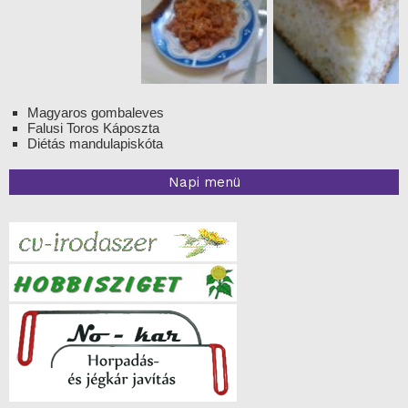
Magyaros gombaleves
Falusi Toros Káposzta
Diétás mandulapiskóta
Napi menü