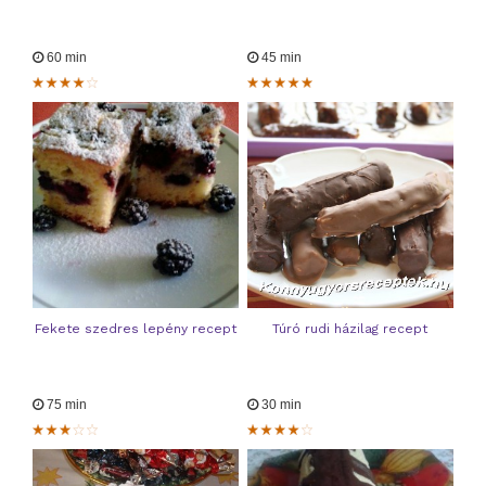
60 min
45 min
Fekete szedres lepény recept
Túró rudi házilag recept
75 min
30 min