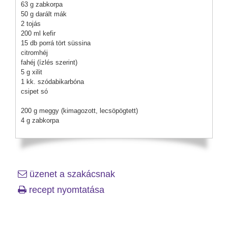
63 g zabkorpa
50 g darált mák
2 tojás
200 ml kefir
15 db porrá tört süssina
citromhéj
fahéj (ízlés szerint)
5 g xilit
1 kk. szódabikarbóna
csipet só
200 g meggy (kimagozott, lecsöpögtett)
4 g zabkorpa
üzenet a szakácsnak
recept nyomtatása