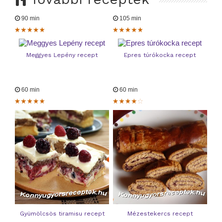
90 min
105 min
Meggyes Lepény recept
Epres túrókocka recept
60 min
60 min
Gyümölcsös tiramisu recept
Mézestekercs recept