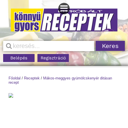
Belépés
Regisztráció
Főoldal
/
Receptek
/
Mákos-meggyes gyümölcskenyér ditásan
recept