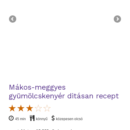
Mákos-meggyes
gyümölcskenyér ditásan recept
45 min
könnyű
közepesen olcsó