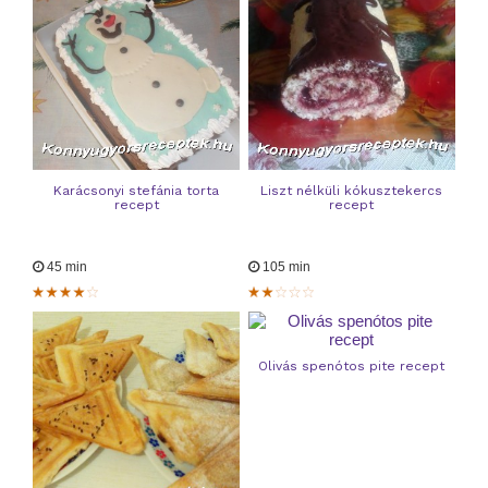
Karácsonyi stefánia torta
Liszt nélküli kókusztekercs
recept
recept
45 min
105 min
Olivás spenótos pite recept