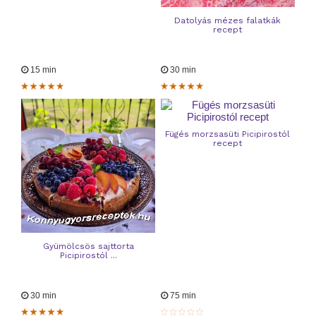
Datolyás mézes falatkák
recept
15 min
30 min
Fügés morzsasüti Picipirostól
recept
Gyümölcsös sajttorta
Picipirostól ...
30 min
75 min