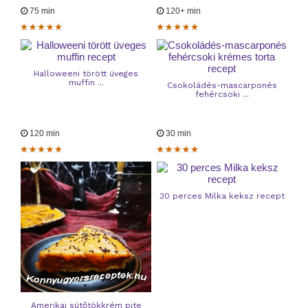
75 min
120+ min
Halloweeni törött üveges
muffin ...
Csokoládés-mascarponés
fehércsoki ...
120 min
30 min
30 perces Milka keksz recept
Amerikai sütőtökkrém pite