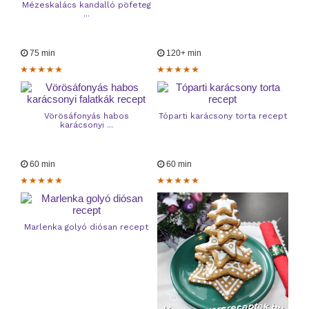
Mézeskalács kandalló pöfeteg
...
75 min
120+ min
Vörösáfonyás habos
Tóparti karácsony torta recept
karácsonyi ...
60 min
60 min
Marlenka golyó diósan recept