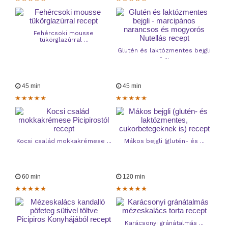
Fehércsoki mousse
tükörglazúrral ...
Glutén és laktózmentes bejgli
- ...
45 min
45 min
Kocsi család mokkakrémese ...
Mákos bejgli (glutén- és ...
60 min
120 min
Karácsonyi gránátalmás ...