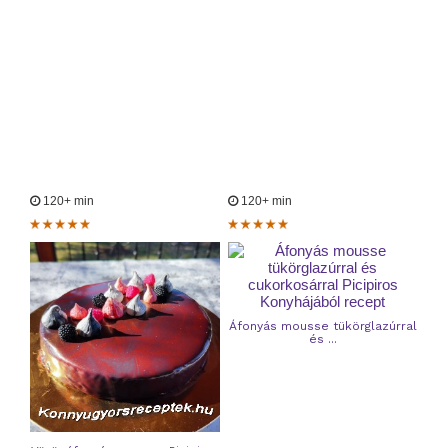
120+ min
120+ min
Áfonyás mousse tükörglazúrral
és ...