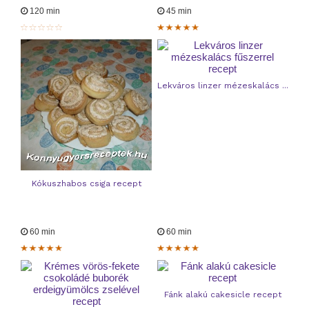
120 min
45 min
Lekváros linzer mézeskalács ...
Kókuszhabos csiga recept
60 min
60 min
Fánk alakú cakesicle recept