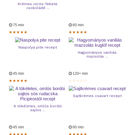
Krémes vörös-fekete
csokoládé ...
75 min
60 min
Naspolya pite recept
Hagyományos vaniliás
mazsolás ...
45 min
120+ min
Sajtkrémes csavart recept
A tökéletes, omlós bordói
sajtos ...
45 min
60 min