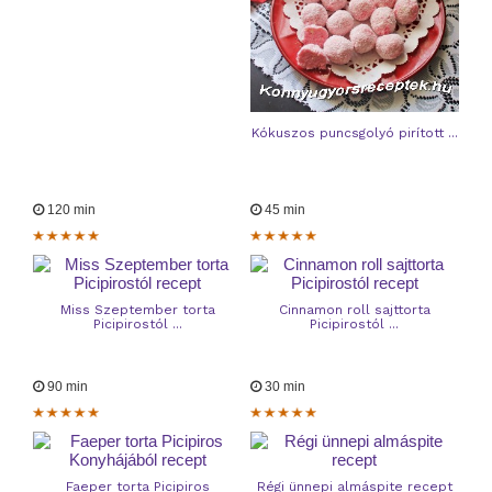
Kókuszos puncsgolyó pirított ...
120 min
45 min
Miss Szeptember torta
Cinnamon roll sajttorta
Picipirostól ...
Picipirostól ...
90 min
30 min
Faeper torta Picipiros
Régi ünnepi almáspite recept