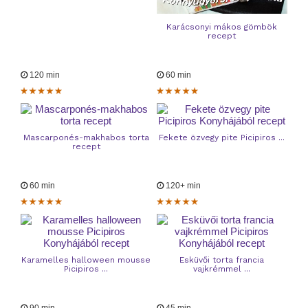
Karácsonyi mákos gömbök
recept
120 min
60 min
Mascarponés-makhabos torta
Fekete özvegy pite Picipiros ...
recept
60 min
120+ min
Karamelles halloween mousse
Esküvői torta francia
Picipiros ...
vajkrémmel ...