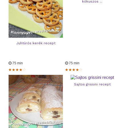
kókuszos ...
Juhtúrós kerék recept
75 min
75 min
Sajtos grissini recept