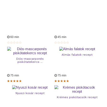
60 min
45 min
Almás falatok recept
Diós-mascarponés
piskótatekercs ...
75 min
75 min
Nyuszi kosár recept
Krémes piskótacsók recept