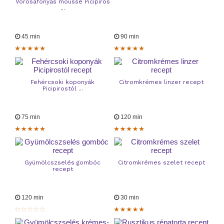
Vörösáfonyás mousse Picipiros
...
45 min
90 min
Fehércsoki koponyák
Citromkrémes linzer recept
Picipirostól ...
75 min
120 min
Gyümölcszselés gombóc
Citromkrémes szelet recept
recept
120 min
30 min