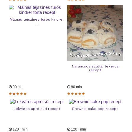
Málnás tejszínes túrós kindrer
...
Narancsos szultántekercs
recept
90 min
90 min
Lekváros apró süti recept
Brownie cake pop recept
120+ min
120+ min