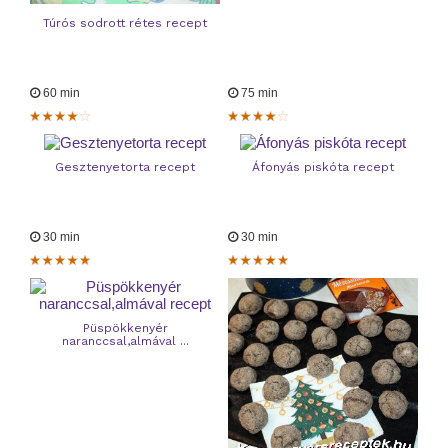
Túrós sodrott rétes recept
60 min
75 min
Gesztenyetorta recept
Áfonyás piskóta recept
30 min
30 min
Püspökkenyér
naranccsal,almával ...