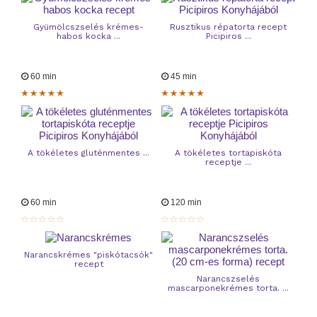
Gyümölcszselés krémes-
Rusztikus répatorta recept
habos kocka ...
Picipiros ...
60 min
45 min
A tökéletes gluténmentes ...
A tökéletes tortapiskóta
receptje ...
60 min
120 min
Narancskrémes "piskótacsók"
recept
Narancszselés
mascarponekrémes torta. ...