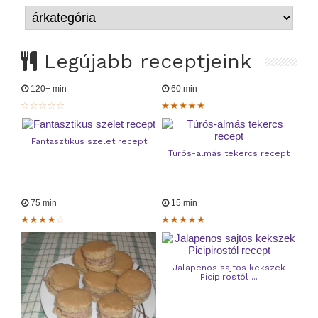
Legújabb receptjeink
120+ min
60 min
Fantasztikus szelet recept
Túrós-almás tekercs recept
75 min
15 min
Jalapenos sajtos kekszek
Picipirostól ...