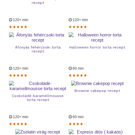
recept
120+ min
120+ min
Áfonyás fehércsoki torta
Halloween horror torta recept
recept
120+ min
60 min
Brownie cakepop recept
Csokoládé-karamellmousse
torta recept
120+ min
60 min