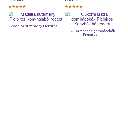
90 min
45 min
Madeira sütemény Picipiros ...
Cukormassza gombácskák
Picipiros ...