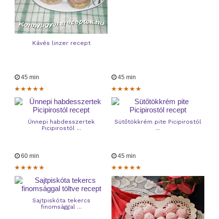
Kávés linzer recept
45 min
45 min
Ünnepi habdesszertek
Sütőtökkrém pite Picipirostól
Picipirostól ...
...
60 min
45 min
Sajtpiskóta tekercs
finomsággal ...