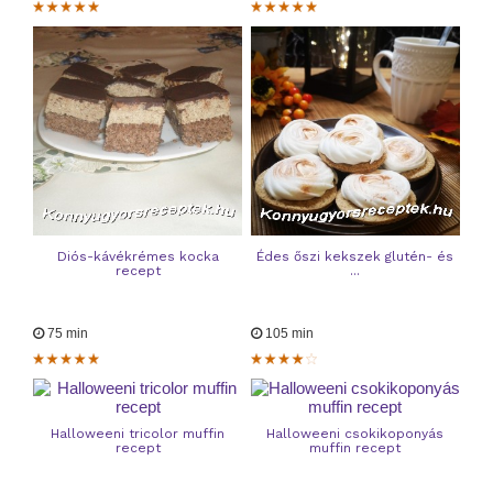
Diós-kávékrémes kocka
Édes őszi kekszek glutén- és
recept
...
75 min
105 min
Halloweeni tricolor muffin
Halloweeni csokikoponyás
recept
muffin recept