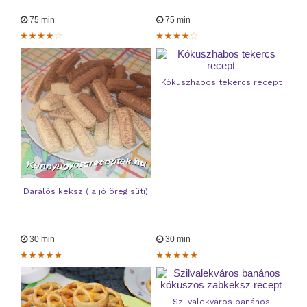
75 min
75 min
Kókuszhabos tekercs recept
Darálós keksz ( a jó öreg süti)
...
30 min
30 min
Szilvalekváros banános