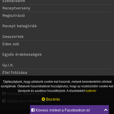
Szakácsaink
Receptverseny
Regisztráció
Recept kategóriák
Desszertek
Édes süti
Egyéb érdekességek
Gy.I.K.
Étel fotózása
Tájékoztatunk, hogy oldalunk cookie-kat használ, melyek kereskedelmi célokat
Közösségi média
szolgálnak. Oldalunk használatával hozzájárulsz, hogy az eszközödön cookie-kat
tároljunk és azokhoz hozzáférjünk. A részletekért
kattints!
YouTube csatornánk
Bezárás
Oldalunk a Facebookon
Kövess minket a Facebookon is!