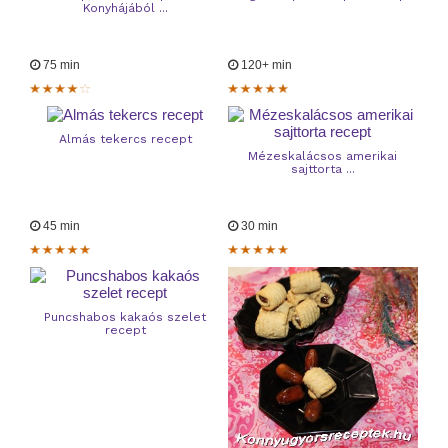
Konyhájából ...
75 min
120+ min
Almás tekercs recept
Mézeskalácsos amerikai
sajttorta ...
45 min
30 min
Puncshabos kakaós szelet
recept