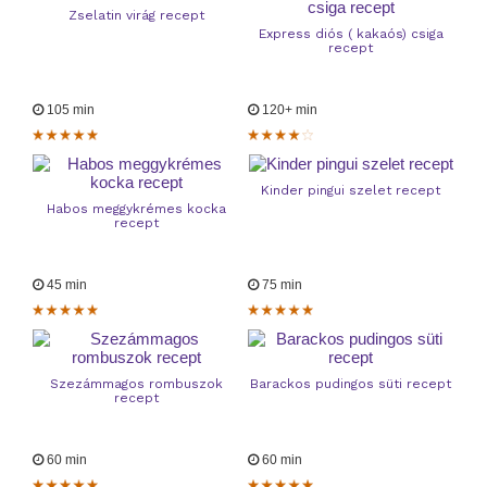
Zselatin virág recept
Express diós ( kakaós) csiga
recept
105 min
120+ min
Kinder pingui szelet recept
Habos meggykrémes kocka
recept
45 min
75 min
Szezámmagos rombuszok
Barackos pudingos süti recept
recept
60 min
60 min