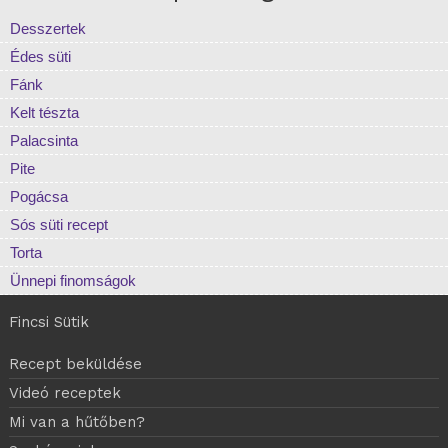
Desszertek
Édes süti
Fánk
Kelt tészta
Palacsinta
Pite
Pogácsa
Sós süti recept
Torta
Ünnepi finomságok
Fincsi Sütik
Recept beküldése
Videó receptek
Mi van a hűtőben?